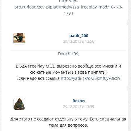
http://ap-
pro.ru/load/zov_pipjati/mody/sza_freeplay_mod/16-1-0-
1794
pauk_200
29.12.2013 в 12:56
Denchik99
,
В SZA FreePlay MOD вырезано вообще все миссии и
сюжетные моменты из зова припяти!
Если надо вот ссылка
http://yadi.sk/d/Z5kmf0yF8IcxY
Rezon
29.12.2013 в 13:39
Для этого не создают отдельную тему
Есть специальная
тема для вопросов.