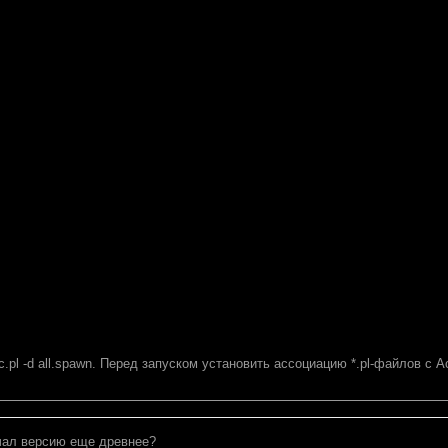
c.pl -d all.spawn. Перед запуском установить ассоциацию *.pl-файлов с Ac
ачал версию еще древнее?