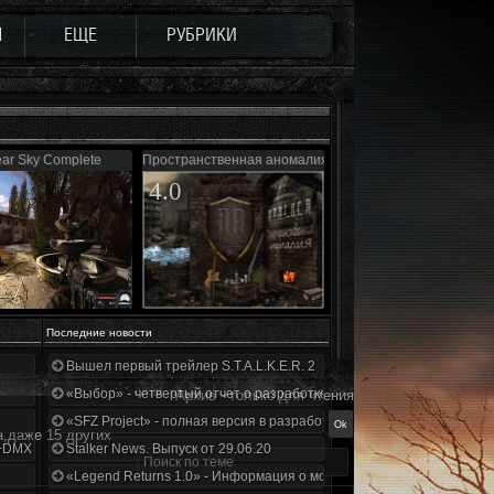
Ы
ЕЩЕ
РУБРИКИ
ear Sky Complete
Пространственная аномалия (Update 3)
4.0
Последние новости
Вышел первый трейлер S.T.A.L.K.E.R. 2
«Выбор» - четвертый отчет о разработке!
Архив - только для чтения
«SFZ Project» - полная версия в разработке!
а,даже 15 других
+DMX 1.3.5.ООП.МА.К.
Stalker News. Выпуск от 29.06.20
«Legend Returns 1.0» - Информация о моде за июнь 2020