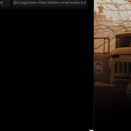
r]
Создатели «True Stalker» отчитались о проделанной работе