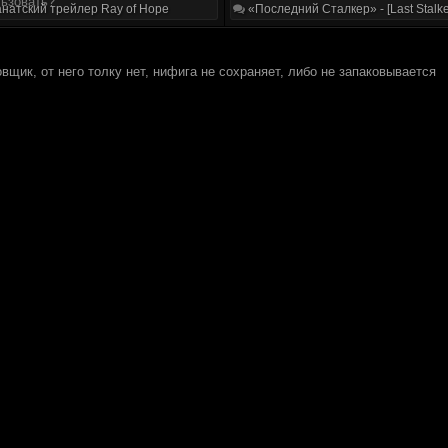
льзовать?
натский трейлер Ray of Hope
«Последний Сталкер» - [Last Stalke
вщик, от него толку нет, нифига не сохраняет, либо не запаковывается