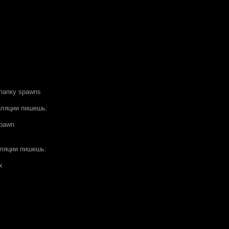
папку spawns
иляции пишешь:
spawn
иляции пишешь:
x