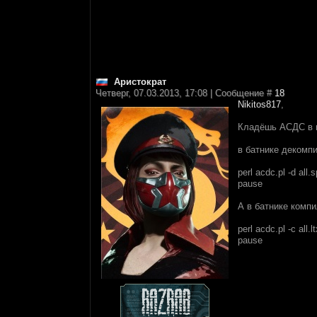
Аристократ
Четверг, 07.03.2013, 17:08 | Сообщение #
18
Nikitos817
,
Кладёшь АСДС в 
в батнике декомп
perl acdc.pl -d all.
pause
А в батнике комп
perl acdc.pl -c all.lt
pause