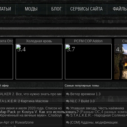
ТАТЬИ
МОДЫ
БЛОГ
СЕРВИСЫ САЙТА
ФАЙЛ
екта Отступник
Холодная кровь
PCFM COP Addon
Cl
3.4
3.7
4.1
й эфир
Самые популярные темы
ALKER 2. Все, что нужно знать про мир, геймплей и сюжет | Разбор трейлера
Ветер времени 1.3
T.A.L.K.E.R. 2 Картина Маслом
NLC 7 Build 3.0
оги июня и июля 2020 года. Список нововведений
Упавшая звезда. Честь наёмника
 Map Pack от Kostya V. Как это использовать?
(Разные ОС,4 разных комп
бречённый на вечные муки». Слабоумие и отвага
S.T.A.L.K.E.R. - Народная Солянка
н-Арт от Ruwartzone
[COM] Аддоны, модификации.