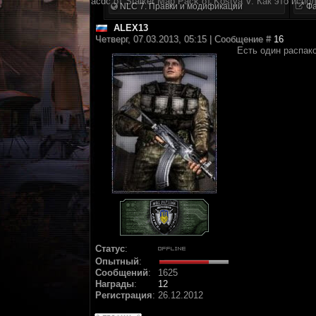
acdc от Stalker Map Pack от Kostya V. Как это испо
NLC 7. Правки и модификации
Фа
ALEX13
Четверг, 07.03.2013, 05:15 | Сообщение #
16
Есть один распако
Статус
:
Опытный
:
Сообщений
:
1625
Награды
:
12
Регистрация
:
26.12.2012