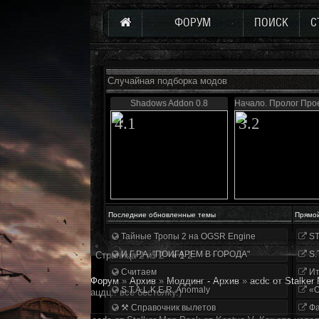
ФОРУМ
ПОИСК
С
Случайная подборка модов
Shadows Addon 0.8
Начало. Пролог Про
4.1
3.2
Последние обновленные темы
Прямо
Тайные Тропы 2 на OGSR Engine
ST
И.Г.Р.А. "ПОИГАРЕМ В ГОРОДА"
S.
Страница
2
из
2
«
1
2
Считаем
Ит
Форум
»
Архив
»
Моддинг - Архив
»
acdc от Stalker
S.T.A.L.K.E.R. Anomaly
«О
ацдц.. всё бестолку.)
⚒ Справочник вылетов
Фа