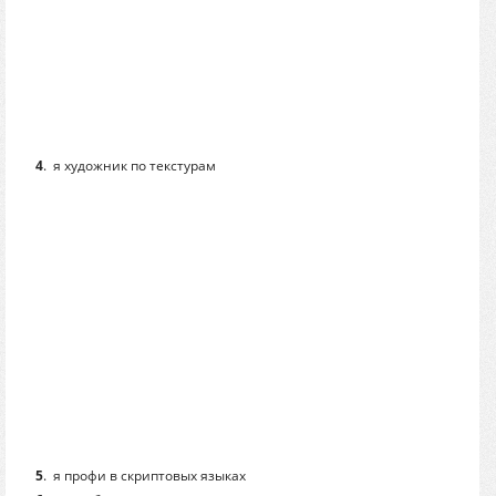
4
.
я художник по текстурам
5
.
я профи в скриптовых языках