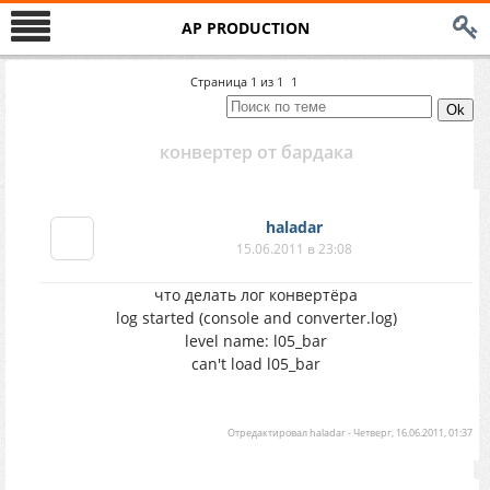
AP PRODUCTION
Страница
1
из
1
1
конвертер от бардака
haladar
15.06.2011 в 23:08
что делать лог конвертёра
log started (console and converter.log)
level name: l05_bar
can't load l05_bar
Отредактировал
haladar
-
Четверг, 16.06.2011, 01:37