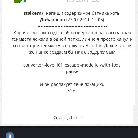
27.07.2011 в 12:05
stalkerRF
, напиши содержимое батника хоть.
Добавлено
(27.07.2011, 12:05)
---------------------------------------------
Короче смотри, надо чтоб конвертер и распакованная
геймдата лежали в одной папке, лично я просто кинул и
конвертер и геймдату в папку level editor. Далее в этой
же папке создаем батник с содержимым
converter -level l01_escape -mode le -with_lods
pause
И он распакует тебе локацию.
Усе.
Страница
1
из
1
1