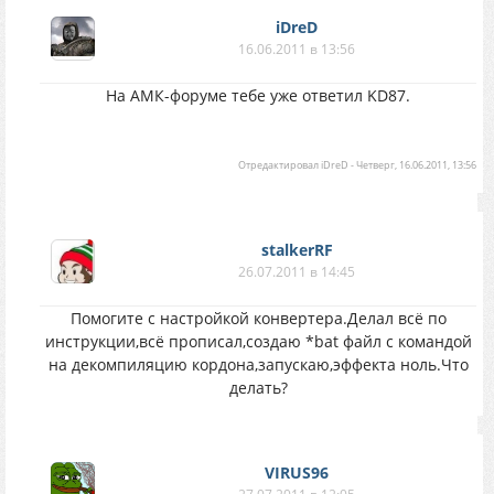
iDreD
16.06.2011 в 13:56
На АМК-форуме тебе уже ответил KD87.
Отредактировал
iDreD
-
Четверг, 16.06.2011, 13:56
stalkerRF
26.07.2011 в 14:45
Помогите с настройкой конвертера.Делал всё по
инструкции,всё прописал,создаю *bat файл с командой
на декомпиляцию кордона,запускаю,эффекта ноль.Что
делать?
VIRUS96