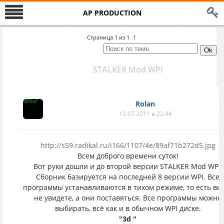
AP PRODUCTION
Страница
1
из
1
1
STALKER Mod WPI
Rolan
13.07.2011 в 22:44
http://s59.radikal.ru/i166/1107/4e/89af71b272d5.jpg
Всем доброго времени суток!
Вот руки дошли и до второй версии STALKER Mod WPI.
Сборник базируется на последней 8 версии WPI. Все
программы устанавливаются в тихом режиме, то есть вы
не увидете, а они поставяться. Все программы можно
выбирать, всё как и в обычном WPI диске.
"3d "