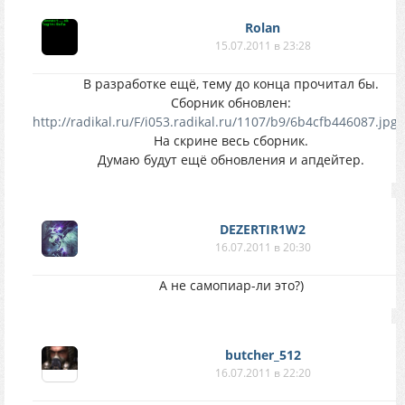
Rolan
15.07.2011 в 23:28
В разработке ещё, тему до конца прочитал бы.
Сборник обновлен:
http://radikal.ru/F/i053.radikal.ru/1107/b9/6b4cfb446087.jpg.
На скрине весь сборник.
Думаю будут ещё обновления и апдейтер.
DEZERTIR1W2
16.07.2011 в 20:30
А не самопиар-ли это?)
butcher_512
16.07.2011 в 22:20