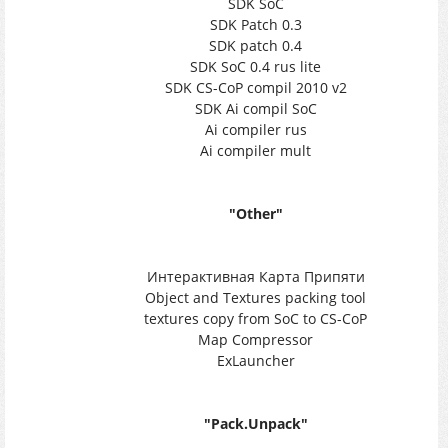
SDK SoC
SDK Patch 0.3
SDK patch 0.4
SDK SoC 0.4 rus lite
SDK CS-CoP compil 2010 v2
SDK Ai compil SoC
Ai compiler rus
Ai compiler mult
"Other"
Интерактивная Карта Припяти
Object and Textures packing tool
textures copy from SoC to CS-CoP
Map Compressor
ExLauncher
"Pack.Unpack"