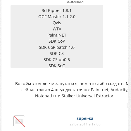
Quote
(
Rolan
)
3d Ripper 1.8.1
OGF Master 1.1.2.0
Qvis
WTV
Paint.NET
SDK CoP
SDK CoP patch 1.0
SDK CS
SDK CS up0.6
SDK SoC
SDK Patch 0.3
SDK patch 0.4
Во всём этом легче запутаться, чем что-либо создать. М
SDK SoC 0.4 rus lite
сейчас только 4 штук достаточно: Paint.net, Audacity,
SDK CS-CoP compil 2010 v2
Notepad++ и Stalker Universal Extractor.
SDK Ai compil SoC
Ai compiler rus
Ai compiler mult
Интерактивная Карта Припяти
supei-sa
Object and Textures packing tool
27.07.2011 в 17:05
textures copy from SoC to CS-CoP