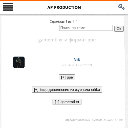
AP PRODUCTION
Страница
1
из
1
1
gamemtl.xr и формат ppe
Nik
28.04.2012 в 11:19
Отредактировал
Nik
-
Суббота, 28.04.2012, 11:31