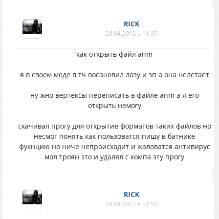
RICK
28.04.2012 в 11:35
как открыть файл anm
я в своем моде в тч восановил лозу и зп а она нелетает
ну жно вертексы переписать в файле anm а я его
открыть немогу
скачивал прогу для открытие форматов таких файлов но
несмог понять как пользоватся пишу в батнике
фукнцию но ниче непроисходит и жаловатся антивирус
мол троян это и удалял с компа эту прогу
RICK
28.04.2012 в 11:54