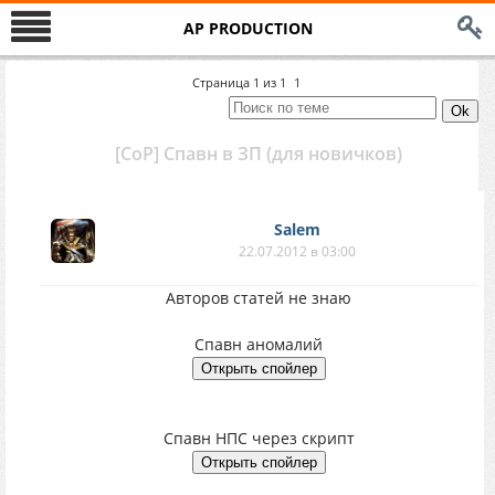
AP PRODUCTION
Страница
1
из
1
1
[CoP] Спавн в ЗП (для новичков)
Salem
22.07.2012 в 03:00
Авторов статей не знаю
Спавн аномалий
Спавн НПС через скрипт