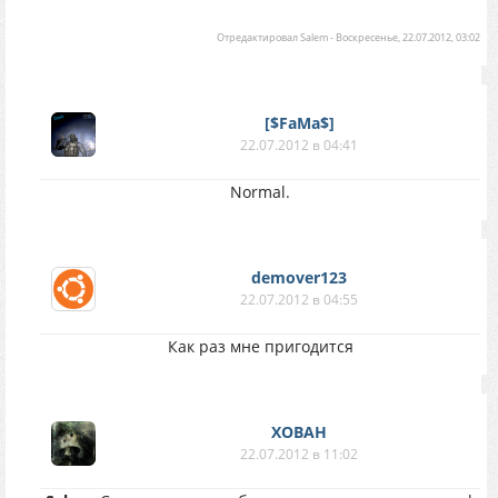
Отредактировал
Salem
-
Воскресенье, 22.07.2012, 03:02
[$FaMa$]
22.07.2012 в 04:41
Normal.
demover123
22.07.2012 в 04:55
Как раз мне пригодится
XOBAH
22.07.2012 в 11:02