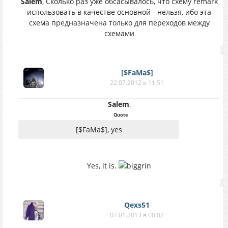
Salem
, Сколько раз уже обсасывалось, что схему remark
использовать в качестве основной - нельзя, ибо эта
схема предназначена только для переходов между
схемами
[$FaMa$]
22.07.2012 в 11:51
Salem
,
Quote
[$FaMa$], yes
Yes, it is.
Qexs51
07.01.2013 в 00:02