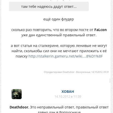
там тебе надеюсь дадут ответ...
ещё один флудер
сколько раз повторить, что во втором посте от
FaLcon
уже дан единственный правильный ответ.
а вот статья на сталкерине, которую ленивые не могут
найти, сколькобы сил они не мечтают приложить к её
поиску
http://stalkerin.gameru.net/wiki....8%D1%8F
Отредактировал
Deathdoor
-
Воскресенье, 14.10.2012, 09:31
XOBAH
14.10.2012 в 11:39
Deathdoor
, Это неправильный ответ, правильный ответ
давно дан в Вопроснице