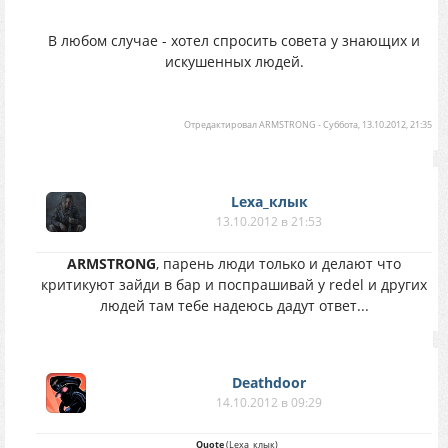
В любом случае - хотел спросить совета у знающих и
искушенных людей.
Отредактировал
ARMSTRONG
-
Суббота, 13.10.2012, 21:35
Lexa_клык
13.10.2012 в 21:53
ARMSTRONG
, парень люди только и делают что
критикуют зайди в бар и поспрашивай у redel и других
людей там тебе надеюсь дадут ответ...
Deathdoor
14.10.2012 в 09:29
Quote
(
Lexa_клык
)