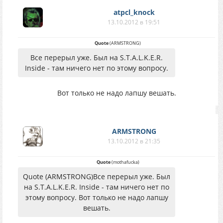
atpcl_knock
13.10.2012 в 19:51
Quote
(
ARMSTRONG
)
Все перерыл уже. Был на S.T.A.L.K.E.R.
Inside - там ничего нет по этому вопросу.
Вот только не надо лапшу вешать.
ARMSTRONG
13.10.2012 в 21:35
Quote
(
mothafucka
)
Quote (ARMSTRONG)Все перерыл уже. Был
на S.T.A.L.K.E.R. Inside - там ничего нет по
этому вопросу. Вот только не надо лапшу
вешать.