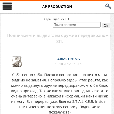
AP PRODUCTION
Страница
1
из
1
1
Поднимаем и выдвигаем оружие перед экраном в
ЗП.
ARMSTRONG
13.10.2012 в 15:01
Собственно сабж. Писал в вопроснице но никто меня
видимо не заметил. Попробую здесь. Итак ребята, как
можно выдвинуть оружие перед экраном, что-бы было
видно приклад. Так-же как можно приподнять его, а-то
очень интересно, а никакой информации найти никак
не могу. Все перерыл уже. Был на S.T.A.L.K.E.R. Inside -
там ничего нет по этому вопросу. Подскажите
пожалуйста)