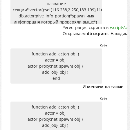
название
секции",vector():set(116.238,2.250,183.199),1165999,316)
db.actor:give_info_portion("spawn_имя
инфопоршня который проверяли выше")
Регестрация скрипта в
\scripts\d
end
Открываем
db скрипт
. Находим 
end
Code
function add_actor( obj )
actor = obj
actor_proxy:net_spawn( obj )
add_obj( obj )
end
И меняем на такие
Code
function add_actor( obj )
actor = obj
actor_proxy:net_spawn( obj )
add_obj( obj )