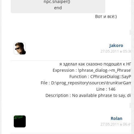
npc.snaiper()
end
Вот и всё:)
Jakoro
27.05.2011 в 05:36
я зделал как сказоно подошёл к НП
Expression : !phrase_dialog->m_PhraseV
Function : CPhraseDialog::SayP
File : D:\prog_repository\sources\trunk\xrGam
Line : 146
Description : No available phrase to say, dia
Rolan
27.05.2011 в 06:41