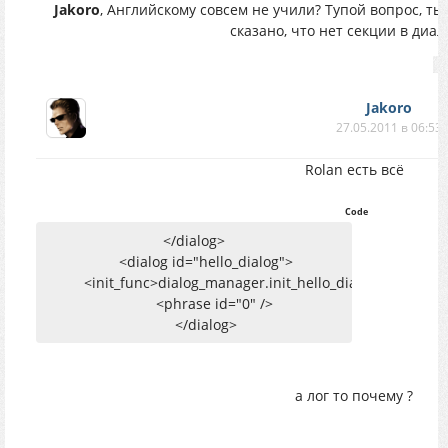
Jakoro
, Английскому совсем не учили? Тупой вопрос, ты 
сказано, что нет секции в диал
Jakoro
27.05.2011 в 06:53
Rolan есть всё
Code
</dialog>
<dialog id="hello_dialog">
<init_func>dialog_manager.init_hello_dialogs</init_fu
<phrase id="0" />
</dialog>
а лог то почему ?