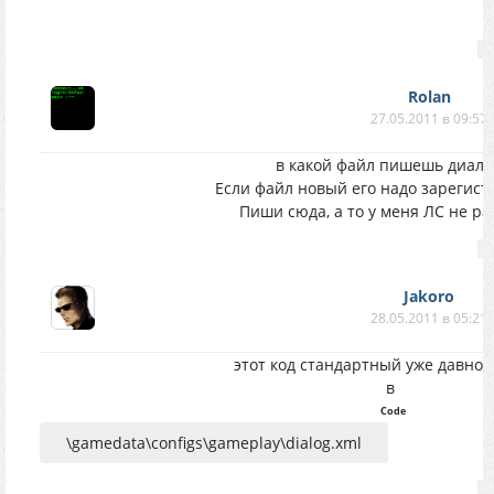
Rolan
27.05.2011 в 09:57
в какой файл пишешь диало
Если файл новый его надо зарегист
Пиши сюда, а то у меня ЛС не ра
Jakoro
28.05.2011 в 05:21
этот код стандартный уже давно 
в
Code
\gamedata\configs\gameplay\dialog.xml