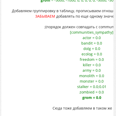
grom
= -5000, -1000, 0, 0, 0, 0, 0, -5000, -50
Добавляем группировку в таблицу, прописываем отноше
ЗАБЫВАЕМ
добавлять по еще одному значен
;(порядок должен совпадать с communiti
[communities_sympathy]
actor = 0.0
bandit = 0.0
dolg = 0.0
ecolog = 0.0
freedom = 0.0
killer = 0.0
army = 0.0
monolith = 0.0
monster = 0.0
stalker = 0.0;0.01
zombied = 0.0
grom = 0.0
Сюда тоже добавляем в таком же по