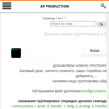
AP PRODUCTION
Страница
1
из
1
1
Делаем новую группировку в ST
Rolan
22.11.2010 в 07:12
ДОБАВЛЯЕМ НОВУЮ ГРУППИРОВ
Базовый урок , ничего сложного, смарт-терейны не 
добавлять....
назовем нашу группировку (айди
1)Открываем файл gamedata
\configs\creature
;названия группировок (порядок должен совпадать 
communities = actor, 0, bandit, 1, dolg, 2, ecolog, 3, freedom, 