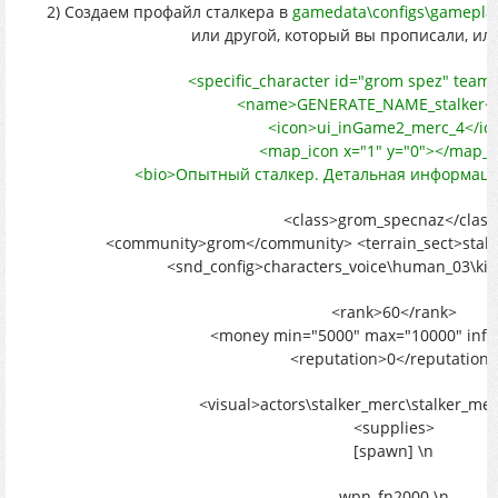
2) Создаем профайл сталкера в
gamedata\configs\gameplay
или другой, который вы прописали, или
<specific_character id="grom spez" team_
<name>GENERATE_NAME_stalker<
<icon>ui_inGame2_merc_4</ic
<map_icon x="1" y="0"></map_i
<bio>Опытный сталкер. Детальная информация
<class>grom_specnaz</class
<community>grom</community> <terrain_sect>stalker
<snd_config>characters_voice\human_03\kill
<rank>60</rank>
<money min="5000" max="10000" infini
<reputation>0</reputation>
<visual>actors\stalker_merc\stalker_mer
<supplies>
[spawn] \n
wpn_fn2000 \n