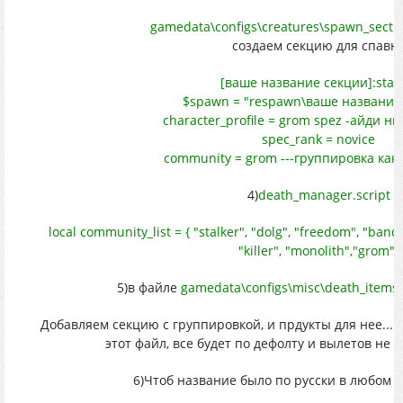
gamedata\configs\creatures\spawn_sectio
создаем секцию для спавн
[ваше название секции]:stal
$spawn = "respawn\ваше название
character_profile = grom spez -айди н
spec_rank = novice
community = grom ---группировка как
4)
death_manager.script
local community_list = { "stalker", "dolg", "freedom", "bandi
"killer", "monolith","grom"}
5)в файле
gamedata\configs\misc\death_items_
Добавляем секцию с группировкой, и прдукты для нее....
этот файл, все будет по дефолту и вылетов не б
6)Чтоб название было по русски в любом ф