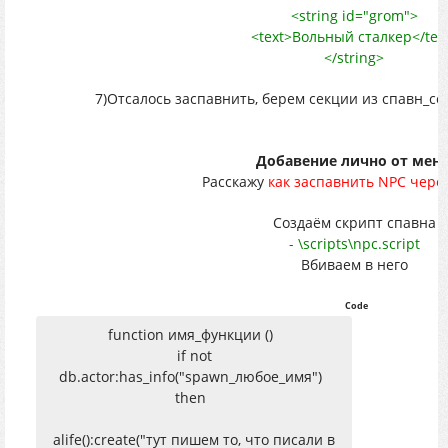
<string id="grom">
<text>Вольный сталкер</tex
</string>
7)Отсалось заспавнить, берем секции из спавн_сек
Добавение лично от меня
Расскажу
как заспавнить NPC чере
Создаём скрипт спавна
- \scripts\npc.script
Вбиваем в него
Code
function имя_функции ()
if not
db.actor:has_info("spawn_любое_имя")
then
alife():create("тут пишем то, что писали в