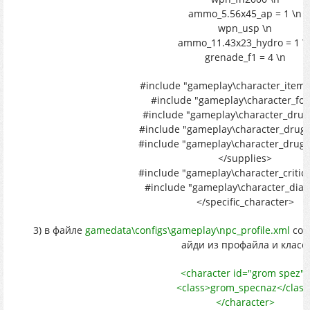
ammo_5.56x45_ap = 1 \n
wpn_usp \n
ammo_11.43x23_hydro = 1 \
grenade_f1 = 4 \n
#include "gameplay\character_item
#include "gameplay\character_foo
#include "gameplay\character_drug
#include "gameplay\character_drugs
#include "gameplay\character_drugs
</supplies>
#include "gameplay\character_critica
#include "gameplay\character_dial
</specific_character>
3) в файле
gamedata\configs\gameplay\npc_profile.xml
соз
айди из профайла и класс.
<character id="grom spez">
<class>grom_specnaz</class
</character>