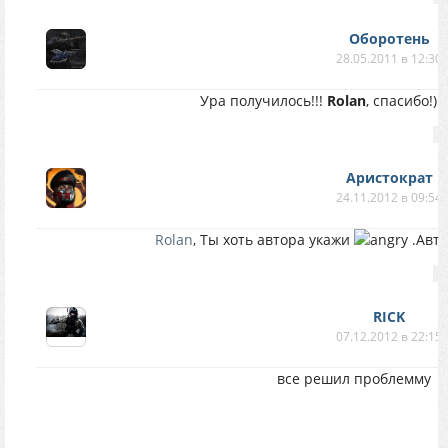
Оборотень
28.05.2011 в 12:30
Ура получилось!!!
Rolan
, спасибо!)
Аристократ
24.11.2012 в 09:54
Rolan
, Ты хоть автора укажи
.Авто
RICK
07.12.2012 в 22:15
все решил проблемму