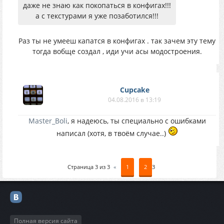
даже не знаю как покопаться в конфигах!!!
а с текстурами я уже позаботился!!!
Раз ты не умееш капатся в конфигах . так зачем эту тему
тогда вобще создал , иди учи асы модостроения.
Cupcake
04.08.2016 в 13:19
Master_Boli
, я надеюсь, ты специально с ошибками
написал (хотя, в твоём случае..)
Страница
3
из
3
«
1
2
3
Полная версия сайта