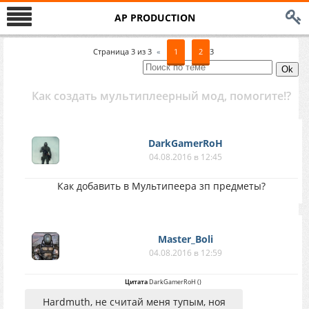
AP PRODUCTION
Страница
3
из
3
«
1
2
3
Как создать мультиплеерный мод, помогите!?
DarkGamerRoH
04.08.2016 в 12:45
Как добавить в Мультипеера зп предметы?
Master_Boli
04.08.2016 в 12:59
Цитата
DarkGamerRoH
(
)
Hardmuth, не считай меня тупым, ноя