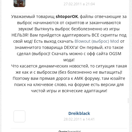
27.02.2011 в 21:04
Уважаемый товарищ
shtoporOK
, файлы отвечающие за
выброс начинаются от скриптов и заканчиваются
звуком! Вытянуть выброс безболезненно из игры
НЕЛЬЗЯ! Вам прийдется адаптирвоать ВСЕ скрипты под
свой мод! Есть выход скачать
Blowout (выброс) Mod
от
знаменитого товарища DEXX'a! Он первый, кто такое
сделал (выброс)! Скачать можно с офф сайта OGSM
мода!
Что касается динамических новостей, то ситуация такая
же как и с выбросом (без болезненно не вытащить)!
Поэтому вам прямая дорога к AMK форуму, там юзайте
поиск на ключевое слово, на форуме есть версии для
чистой игры и всяческие адаптации!
Dreikblack
28.02.2011 в 14:41
Quote
(
baronlda
)