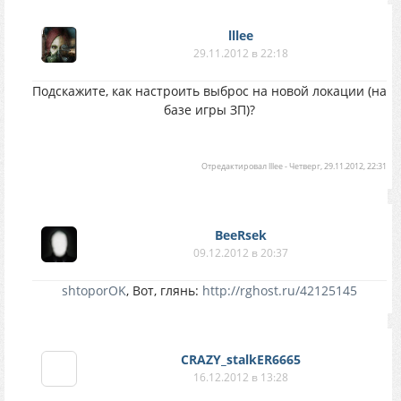
lllee
29.11.2012 в 22:18
Подскажите, как настроить выброс на новой локации (на
базе игры ЗП)?
Отредактировал
lllee
-
Четверг, 29.11.2012, 22:31
BeeRsek
09.12.2012 в 20:37
shtoporOK
, Вот, глянь:
http://rghost.ru/42125145
CRAZY_stalkER6665
16.12.2012 в 13:28