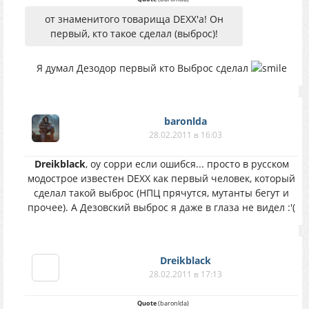
от знаменитого товарища DEXX'a! Он
первый, кто такое сделал (выброс)!
Я думал Дезодор первый кто Выброс сделал
baronlda
28.02.2011 в 16:03
Dreikblack
, оу сорри если ошибся... просто в русском
модострое известен DEXX как первый человек, который
сделал такой выброс (НПЦ прячутся, мутанты бегут и
прочее). А Дезовский выброс я даже в глаза не видел :'(
Dreikblack
28.02.2011 в 17:13
Quote
(
baronlda
)