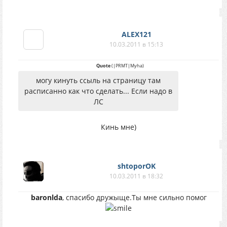
ALEX121
10.03.2011 в 15:13
Quote
(
|PRMT|Myha
)
могу кинуть ссыль на страницу там
расписанно как что сделать... Если надо в
ЛС
Кинь мне)
shtoporOK
10.03.2011 в 18:32
baronlda
, спасибо дружыще.Ты мне сильно помог