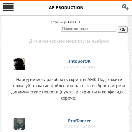
AP PRODUCTION
Страница
1
из
1
1
Динамические новости и выброс
shtoporOK
20.02.2011 в 18:45
Народ не могу разобрать скрипты АМК.Подскажите
пожалуйста какие файлы отвечают за выброс в игре и
динамические новости.(нужны и скрипты и конфиги,все
короче).
ProfDancer
21.02.2011 в 17:44