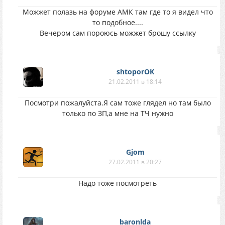
Можжет полазь на форуме АМК там где то я видел что
то подобное....
Вечером сам пороюсь можжет брошу ссылку
shtoporOK
21.02.2011 в 18:14
Посмотри пожалуйста.Я сам тоже глядел но там было
только по ЗП,а мне на ТЧ нужно
Gjom
27.02.2011 в 20:27
Надо тоже посмотреть
baronlda