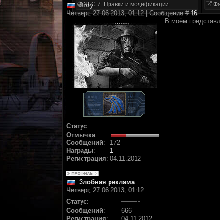
NLC 7. Правки и модификации
Фа
Droy
Четверг, 27.06.2013, 01:12 | Сообщение #
16
В моём представл
Статус
:
Отмычка
:
Сообщений
:
172
Награды
:
1
Регистрация
:
04.11.2012
Злобная реклама
Четверг, 27.06.2013, 01:12
Статус
:
Сообщений
:
666
Регистрация
:
04.11.2012