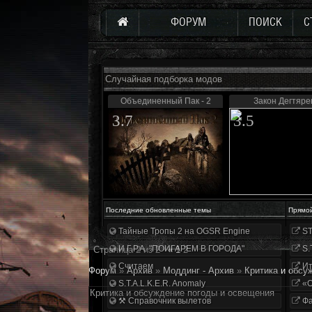
ФОРУМ
ПОИСК
С
Случайная подборка модов
Объединенный Пак - 2
Закон Дегтяре
3.7
3.5
Последние обновленные темы
Прямо
Тайные Тропы 2 на OGSR Engine
ST
И.Г.Р.А. "ПОИГАРЕМ В ГОРОДА"
S.
Страница
2
из
2
«
1
2
Считаем
Ит
Форум
»
Архив
»
Моддинг - Архив
»
Критика и обсу
S.T.A.L.K.E.R. Anomaly
«О
Критика и обсуждение погоды и освещения
⚒ Справочник вылетов
Фа