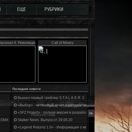
Ы
ЕЩЕ
РУБРИКИ
Арсенал 6. Революция
Call of Misery
4.1
Последние новости
Вышел первый трейлер S.T.A.L.K.E.R. 2
«Выбор» - четвертый отчет о разработке!
Архив - только для чтения
«SFZ Project» - полная версия в разработке!
+DMX 1.3.5.ООП.МА.К.
Stalker News. Выпуск от 29.06.20
«Legend Returns 1.0» - Информация о моде за июнь 2020