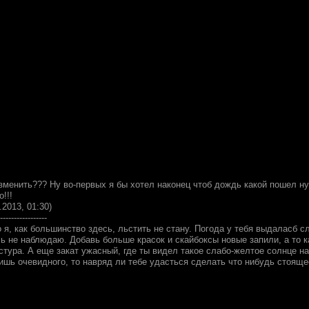
зменить??? Ну во-первых я бы хотел наконец чтоб дождь какой пошел ну 
!!!
.2013, 01:30)
-----------------
о я, как большинство здесь, льстить не стану. Погода у тебя выдаласб с
 не наблюдаю. Добавь больше красок и скайбоксы новые запили, а то ка
тура. А еще закат ужасный, где ты видел такое слабо-желтое солнце на
ишь очевидного, то навряд ли тебе удасться сделать что нибудь стояще