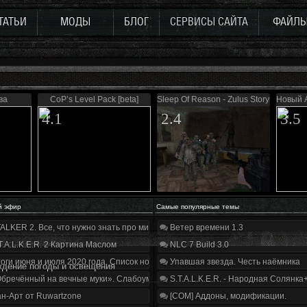
ТАТЬИ
МОДЫ
БЛОГ
СЕРВИСЫ САЙТА
ФАЙЛ
ва
CoP’s Level Pack [beta]
Sleep Of Reason - Zulus Story 0.5
Новый 
4.1
2.4
3.5
й эфир
Самые популярные темы
ALKER 2. Все, что нужно знать про мир, геймплей и сюжет | Разбор трейлера
Ветер времени 1.3
T.A.L.K.E.R. 2 Картина Маслом
NLC 7 Build 3.0
оги июня и июля 2020 года. Список нововведений
Упавшая звезда. Честь наёмника
ждение погоды и освещения
бречённый на вечные муки». Слабоумие и отвага
S.T.A.L.K.E.R. - Народная Солянка
н-Арт от Ruwartzone
[COM] Аддоны, модификации.