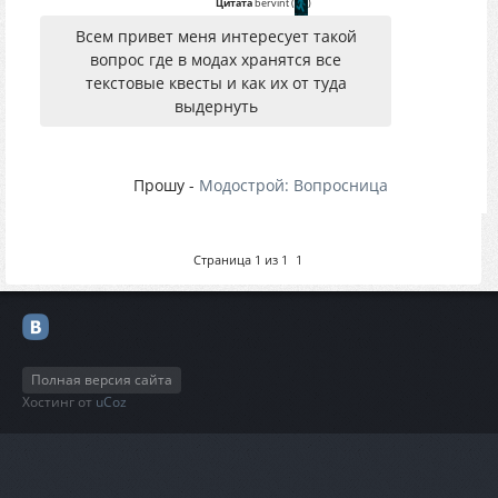
Цитата
bervint
(
)
Всем привет меня интересует такой
вопрос где в модах хранятся все
текстовые квесты и как их от туда
выдернуть
Прошу -
Модострой: Вопросница
Страница
1
из
1
1
Полная версия сайта
Хостинг от
uCoz