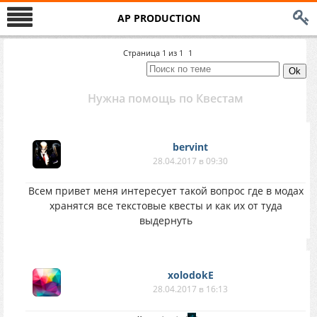
AP PRODUCTION
Страница
1
из
1
1
Нужна помощь по Квестам
bervint
28.04.2017 в 09:30
Всем привет меня интересует такой вопрос где в модах
хранятся все текстовые квесты и как их от туда
выдернуть
xolodokE
28.04.2017 в 16:13