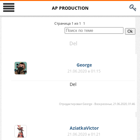
AP PRODUCTION
Страница
1
из
1
1
Del
George
21.06.2020 в 01:15
Del
Отредактировал
George
-
Воскресенье, 21.06.2020, 01:46
AziatkaVictor
21.06.2020 в 01:21