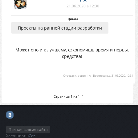
21.06.2020 в 12:30
Цитата
Проекты на ранней стадии разработки
Может оно и к лучшему, сэкономишь время и нервы,
средства!
Отредактировал
1_A
-
Воскресенье, 21.06.2020, 12:31
Страница
1
из
1
1
Полная версия сайта
Хостинг от
uCoz