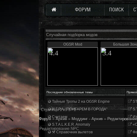
ФОРУМ
ПОИСК
С
Случайная подборка модов
OGSR Mod
Большая Зон
4.4
3.4
Последние обновленные темы
Прямо
Тайные Тропы 2 на OGSR Engine
ST
И.Г.Р.А. "ПОИГАРЕМ В ГОРОДА"
S.
Страница
1
из
1
1
Считаем
Ит
Форум
»
Архив
»
Моддинг - Архив
»
Редактировани
S.T.A.L.K.E.R. Anomaly
«О
Редактирование NPC
⚒ Справочник вылетов
Фа