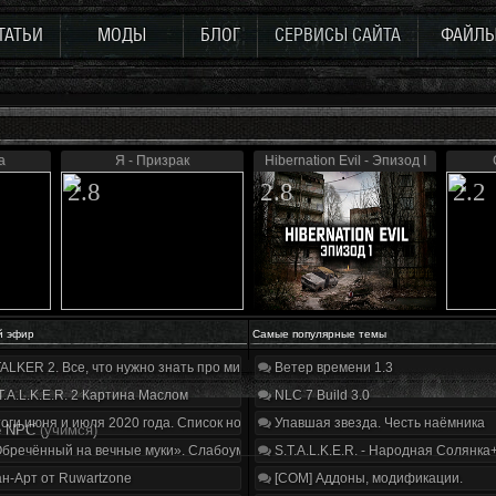
ТАТЬИ
МОДЫ
БЛОГ
СЕРВИСЫ САЙТА
ФАЙЛ
а
Я - Призрак
Hibernation Evil - Эпизод I
2.8
2.8
2.2
й эфир
Самые популярные темы
ALKER 2. Все, что нужно знать про мир, геймплей и сюжет | Разбор трейлера
Ветер времени 1.3
T.A.L.K.E.R. 2 Картина Маслом
NLC 7 Build 3.0
оги июня и июля 2020 года. Список нововведений
Упавшая звезда. Честь наёмника
е NPC
(учимся)
бречённый на вечные муки». Слабоумие и отвага
S.T.A.L.K.E.R. - Народная Солянка
н-Арт от Ruwartzone
[COM] Аддоны, модификации.