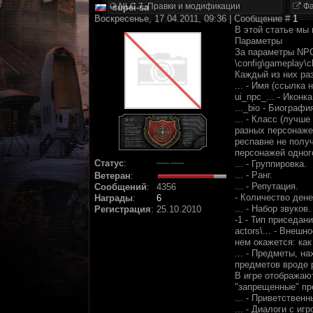
NLC 7. Правки и модификации
Фа
supei-sa
Воскресенье, 17.04.2011, 09:36 | Сообщение #
1
В этой статье мы
Параметры
За параметры NP
\config\gameplay\
Каждый из них ра
...
- Имя (ссылка н
ui_npc_...
- Иконка
..._bio
- Биография
...
- Класс (лучше 
разных персонажей
респавне не полу
персонажей одног
Статус
:
...
- Группировка.
...
- Ранг.
Ветеран
:
...
- Репутация.
Сообщений
:
4356
- Количество денег
Награды
:
6
...
- Набор звуков.
Регистрация
:
25.10.2010
-1
- Тип приседани
actors\...
- Внешнос
нем окажется: как
...
- Предметы, нах
предметов вроде 
В игре отображают
"запрещенные" пр
...
- Приветственн
...
- Диалоги с игр