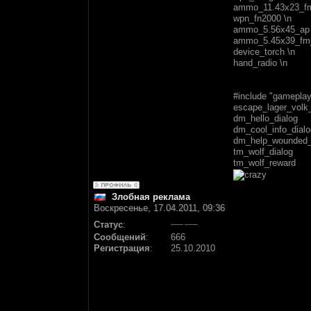
ammo_11.43x23_fmj
wpn_fn2000 \n
ammo_5.56x45_ap 
ammo_5.45x39_fmj
device_torch \n
hand_radio \n
#include "gameplay\
escape_lager_volk_
dm_hello_dialog
dm_cool_info_dialo
dm_help_wounded_
tm_wolf_dialog
tm_wolf_reward
Злобная реклама
Воскресенье, 17.04.2011, 09:36
Статус
:
Сообщений
:
666
Регистрация
:
25.10.2010