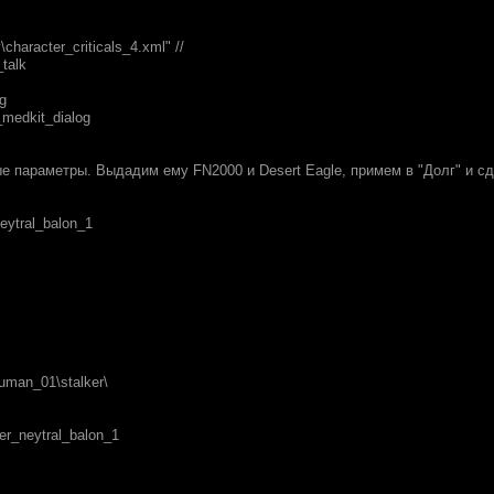
character_criticals_4.xml" //
talk
g
medkit_dialog
е параметры. Выдадим ему FN2000 и Desert Eagle, примем в "Долг" и сд
eytral_balon_1
uman_01\stalker\
ker_neytral_balon_1