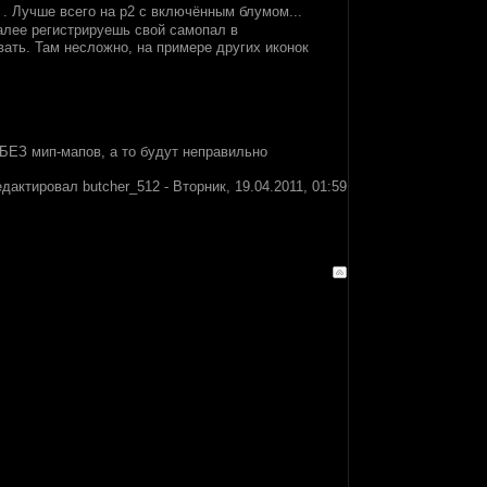
. Лучше всего на р2 с включённым блумом...
алее регистрируешь свой самопал в
зовать. Там несложно, на примере других иконок
х БЕЗ мип-мапов, а то будут неправильно
едактировал
butcher_512
-
Вторник, 19.04.2011, 01:59