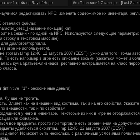
натский трейлер Ray of Hope
«Последний Сталкер» - [Last Stalke
 научимся редактировать NPC: изменять содержимое их инвентаря, репли
C отвечают файлы:
character_desc_[название локации].xml
збит на секции - по одной на NPC. Используются следующие параметры:
а строку в текстовом массиве).
 для диалогов/торговли.
 (в игре не используется).
не трогать).Imp 12:46, 12 августа 2007 (EEST)Нужно для того что-бы ав
. То есть например в игре есть описание восьми (кажеться может и бол
чалась куча братьев-близнецов, респавнер настраивается на класс перс
о класса.
 (infinitive="1" - бесконечные деньги).
я. Лучше не трогать.
ть. Влияет как на внешний вид костюма, так и на его свойства. Укажите
 по внешности, так и по свойствам.
одящиеся у него в инвентаре. Некоторые из них в игре не отображаютс
рации или фонарика.
ься все предметы, просто при торговле есть ограничения на допустимые
едметы удаляються скриптом. Imp 12:46, 12 августа 2007 (EEST)
ый диалог. Их может быть несколько, с различными условиями появлени
оком.