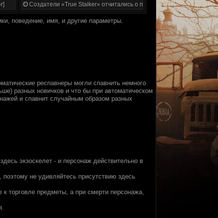
r]
Создатели «True Stalker» отчитались о проделанной работе
ки, поведение, имя, и другие параметры.
томатические респавнеры могли спавнить немного
ьше) разных новичков и что бы при автоматическом
онажей и спавнит случайным образом разных
 здесь экзоскелет - и персонаж действительно в
я, поэтому не удивляйтесь присутствию здесь
 к торговле предметы, а при смерти персонажа,
я.