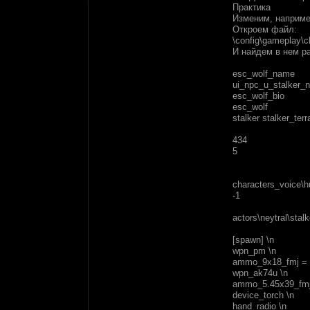
Практика
Изменим, наприме
Откроем файл:
\config\gameplay\
И найдем в нем р
esc_wolf_name
ui_npc_u_stalker_n
esc_wolf_bio
esc_wolf
stalker
stalker_terr
434
5
characters_voice\h
-1
actors\neytral\stal
[spawn] \n
wpn_pm \n
ammo_9x18_fmj = 
wpn_ak74u \n
ammo_5.45x39_fmj
device_torch \n
hand_radio \n