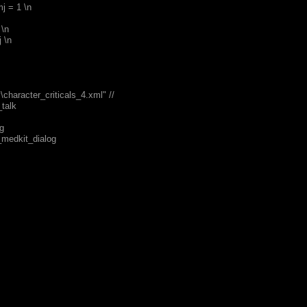
 = 1 \n
\n
 \n
character_criticals_4.xml" //
talk
g
medkit_dialog