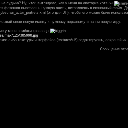
не судьба? Ну, чтоб выглядело, как у меня на аватарке хотя бы
рез фотошоп вырезаешь нужную часть, вставляешь в иконочный файл. Д
es_descr\ui_actor_portrets.xml (это для ЗП), чтобы его можно было исполь
исывай свою новую иконку к нужному персонажу и начни новую игру.
кие у меня зомбаки красавцы
ures/max/125/385998.jpg
какие-либо текстуры интерфейса (textures\ui\) редактируешь, сохраняй и
Сообщение отр