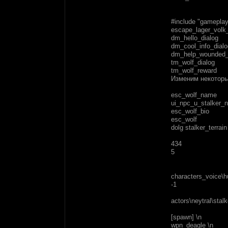
#include "gameplay\
escape_lager_volk_
dm_hello_dialog
dm_cool_info_dialo
dm_help_wounded_
tm_wolf_dialog
tm_wolf_reward
Изменим некоторы
esc_wolf_name
ui_npc_u_stalker_n
esc_wolf_bio
esc_wolf
dolg
stalker_terrain
434
5
characters_voice\h
-1
actors\neytral\stal
[spawn] \n
wpn_deagle \n