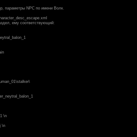
р, параметры NPC по имени Волк.
character_desc_escape.xml
аздел, ему соответствующий:
eytral_balon_1
ain
uman_01\stalker\
ker_neytral_balon_1
1 \n
 \n