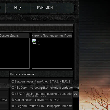
Ы
ЕЩЕ
РУБРИКИ
Секрет Дианы
Камень Преткновения. Пролог
4.1
Последние новости
Вышел первый трейлер S.T.A.L.K.E.R. 2
«Выбор» - четвертый отчет о разработке!
Архив - только для чтения
«SFZ Project» - полная версия в разработке!
+DMX 1.3.5.ООП.МА.К.
Stalker News. Выпуск от 29.06.20
«Legend Returns 1.0» - Информация о моде за июнь 2020