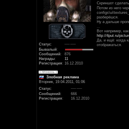
Скриншот сделать 
Потом из него че
configs\ui\textur
разберёшся.
Ну а дальше проп
...
Вот например, ка
http://4put.ru/pict
Да, и ещё: когда 
Статус
:
отображаться.
Бывалый
:
Сообщений
:
876
Награды
:
11
Регистрация
:
16.12.2010
Злобная реклама
Вторник, 19.04.2011, 01:06
Статус
:
Сообщений
:
666
Регистрация
:
16.12.2010