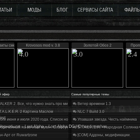
ТАТЬИ
МОДЫ
БЛОГ
СЕРВИСЫ САЙТА
ФАЙЛ
акты смерти»
Krovosos mod v. 3.8
Золотой Обоз 2
Проп
4.0
3.0
2.4
й эфир
Самые популярные темы
ALKER 2. Все, что нужно знать про мир, геймплей и сюжет | Разбор трейлера
Ветер времени 1.3
T.A.L.K.E.R. 2 Картина Маслом
NLC 7 Build 3.0
irst
оги июня и июля 2020 года. Список нововведений
Упавшая звезда. Честь наёмника
Чернобыля
»
Lost Alpha
»
Lost Alpha DC HD hand meshes
бречённый на вечные муки». Слабоумие и отвага
S.T.A.L.K.E.R. - Народная Солянка
н-Арт от Ruwartzone
[COM] Аддоны, модификации.