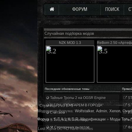
ФОРУМ
ПОИСК
С
Случайная подборка модов
NZK MOD 1.3
ReBorn 2.50 «Артеф
3.2
3.5
Последние обновленные темы
Прямо
Тайные Тропы 2 на OGSR Engine
ST
И.Г.Р.А. "ПОИГАРЕМ В ГОРОДА"
S.
Страница
1
из
1
1
Модератор форума:
Wolfstalker
,
Аdmin
,
Xenon
,
Overf
Считаем
Ит
Форум
»
S.T.A.L.K.E.R. Модификации
»
Моды Тень 
S.T.A.L.K.E.R. Anomaly
«О
⚒ Справочник вылетов
Фа
Lost Alpha DC HD hand meshes