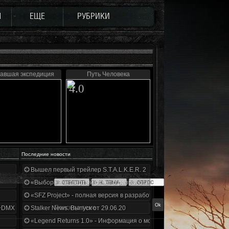
Ы
ЕЩЕ
РУБРИКИ
авшая экспедиция
Путь Человека
4.0
Последние новости
Вышел первый трейлер S.T.A.L.K.E.R. 2
«Выбор» - четвертый отчет о разработке!
«SFZ Project» - полная версия в разработке!
+DMX 1.3.5.ООП.МА.К.
Stalker News. Выпуск от 29.06.20
«Legend Returns 1.0» - Информация о моде за июнь 2020