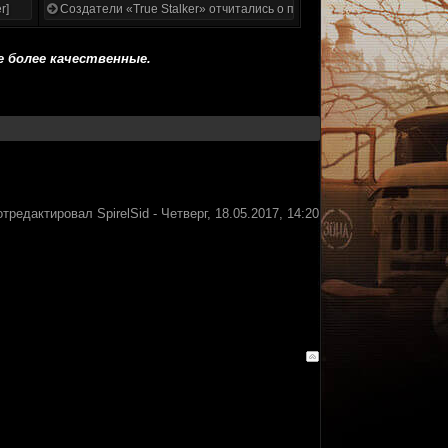
r]
Создатели «True Stalker» отчитались о проделанной работе
е более качественные.
отредактировал
SpirelSid
-
Четверг, 18.05.2017, 14:20