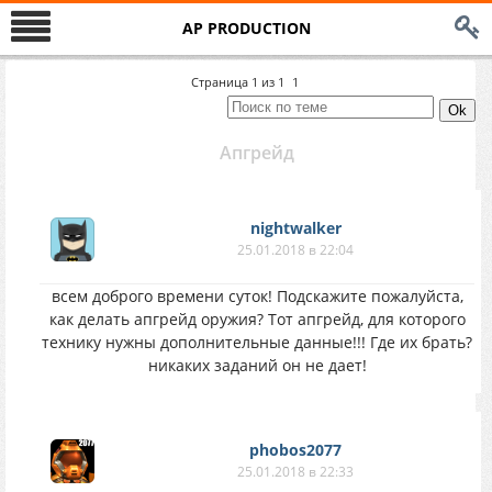
AP PRODUCTION
Страница
1
из
1
1
Апгрейд
nightwalker
25.01.2018 в 22:04
всем доброго времени суток! Подскажите пожалуйста,
как делать апгрейд оружия? Тот апгрейд, для которого
технику нужны дополнительные данные!!! Где их брать?
никаких заданий он не дает!
phobos2077
25.01.2018 в 22:33