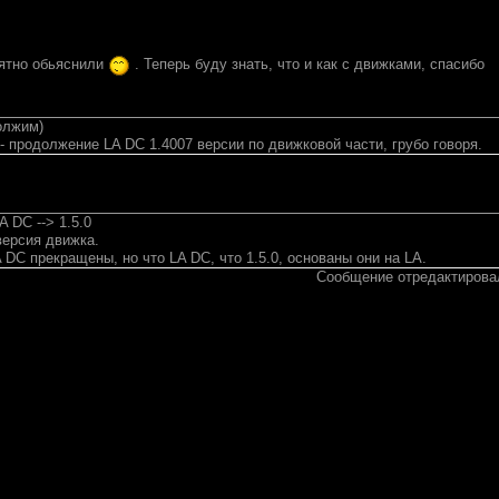
ятно обьяснили
. Теперь буду знать, что и как с движками, спасибо
олжим)
 - продолжение LA DC 1.4007 версии по движковой части, грубо говоря.
A DC --> 1.5.0
 версия движка.
 DC прекращены, но что LA DC, что 1.5.0, основаны они на LA.
Сообщение отредактиров