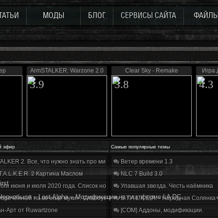
ТАТЬИ
МОДЫ
БЛОГ
СЕРВИСЫ САЙТА
ФАЙЛ
ер
ArmSTALKER: Warzone 2.0
Clear Sky - Remake
Игра 
3.9
3.8
4.3
й эфир
Самые популярные темы
ALKER 2. Все, что нужно знать про мир, геймплей и сюжет | Разбор трейлера
Ветер времени 1.3
T.A.L.K.E.R. 2 Картина Маслом
NLC 7 Build 3.0
irst
оги июня и июля 2020 года. Список нововведений
Упавшая звезда. Честь наёмника
Чернобыля
»
Lost Alpha
»
Модификации на платформе LA DC
бречённый на вечные муки». Слабоумие и отвага
S.T.A.L.K.E.R. - Народная Солянка
н-Арт от Ruwartzone
[COM] Аддоны, модификации.