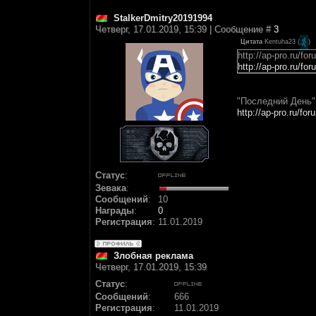
StalkerDmitry20191994
Четверг, 17.01.2019, 15:39 | Сообщение #
3
Цитата
Kentuha23
(
)
http://ap-pro.ru/fo
http://ap-pro.ru/fo
"Последний День"
http://ap-pro.ru/f
Статус
:
Зевака
:
Сообщений
:
10
Награды
:
0
Регистрация
:
11.01.2019
Злобная реклама
Четверг, 17.01.2019, 15:39
Статус
:
Сообщений
:
666
Регистрация
:
11.01.2019