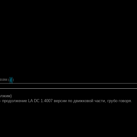
191994
(
)
олжим)
 - продолжение LA DC 1.4007 версии по движковой части, грубо говоря.