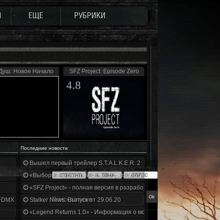
Ы
ЕЩЕ
РУБРИКИ
Душ: Новое Начало
SFZ Project: Episode Zero
4.8
Последние новости
Вышел первый трейлер S.T.A.L.K.E.R. 2
«Выбор» - четвертый отчет о разработке!
«SFZ Project» - полная версия в разработке!
+DMX 1.3.5.ООП.МА.К.
Stalker News. Выпуск от 29.06.20
«Legend Returns 1.0» - Информация о моде за июнь 2020