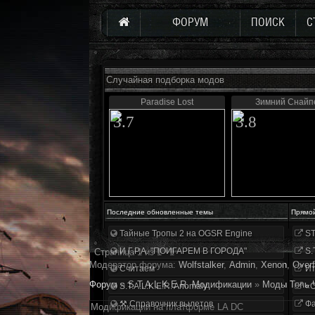
ФОРУМ
ПОИСК
С
Случайная подборка модов
Paradise Lost
Зимний Снайп
3.7
3.8
Последние обновленные темы
Прямо
Тайные Тропы 2 на OGSR Engine
ST
И.Г.Р.А. "ПОИГАРЕМ В ГОРОДА"
S.
Страница
1
из
1
1
Модератор форума:
Wolfstalker
,
Аdmin
,
Xenon
,
Overf
Считаем
Ит
Форум
»
S.T.A.L.K.E.R. Модификации
»
Моды Тень 
S.T.A.L.K.E.R. Anomaly
«О
⚒ Справочник вылетов
Фа
Модификации на платформе LA DC