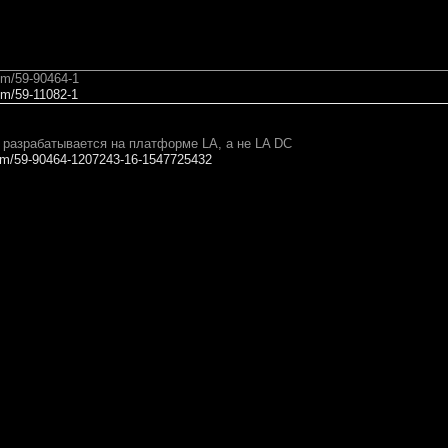
rum/59-90464-1
rum/59-11082-1
 разрабатывается на платформе LA, а не LA DC
orum/59-90464-1207243-16-1547725432