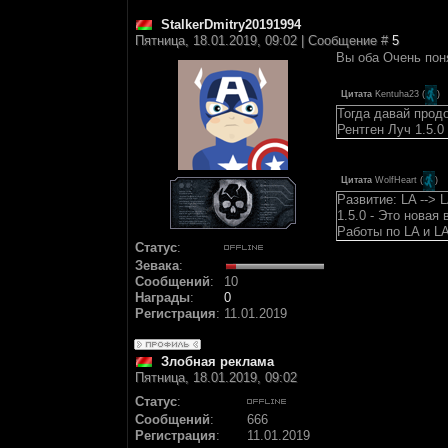
StalkerDmitry20191994
Пятница, 18.01.2019, 09:02 | Сообщение #
5
Вы оба Очень пон
Цитата
Kentuha23
(
)
Тогда давай прод
Рентген Луч 1.5.0
Цитата
WolfHeart
(
)
Развитие: LA --> L
1.5.0 - Это новая
Работы по LA и LA
Статус
:
Зевака
:
Сообщений
:
10
Награды
:
0
Регистрация
:
11.01.2019
Злобная реклама
Пятница, 18.01.2019, 09:02
Статус
:
Сообщений
:
666
Регистрация
:
11.01.2019