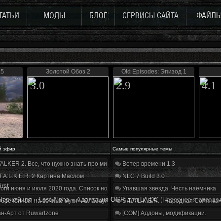
ТАТЬИ
МОДЫ
БЛОГ
СЕРВИСЫ САЙТА
ФАЙЛ
.5
Золотой Обоз 2
Old Episodes: Эпизод 1
3.0
2.9
4.1
й эфир
Самые популярные темы
ALKER 2. Все, что нужно знать про мир, геймплей и сюжет | Разбор трейлера
Ветер времени 1.3
T.A.L.K.E.R. 2 Картина Маслом
NLC 7 Build 3.0
irst
оги июня и июля 2020 года. Список нововведений
Упавшая звезда. Честь наёмника
Чернобыля
»
Lost Alpha
»
Адаптация OGR для LA DC
(Наверное я опозда
бречённый на вечные муки». Слабоумие и отвага
S.T.A.L.K.E.R. - Народная Солянка
н-Арт от Ruwartzone
[COM] Аддоны, модификации.