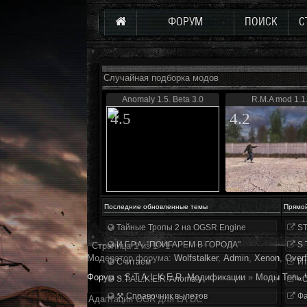
ФОРУМ
ПОИСК
С
Случайная подборка модов
Anomaly 1.5. Beta 3.0
R.M.A mod 1.1
4.5
4.2
Последние обновленные темы
Прямо
Тайные Тропы 2 на OGSR Engine
ST
И.Г.Р.А. "ПОИГАРЕМ В ГОРОДА"
S.
Страница
1
из
1
1
Модератор форума:
Wolfstalker
,
Аdmin
,
Xenon
,
Overf
Считаем
Ит
Форум
»
S.T.A.L.K.E.R. Модификации
»
Моды Тень 
S.T.A.L.K.E.R. Anomaly
«О
⚒ Справочник вылетов
Фа
Адаптация OGR для LA DC