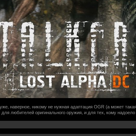
уже, наверное, никому не нужная адаптация OGR (а может такая
 для любителей оригинального оружия, и для тех, кому надоел