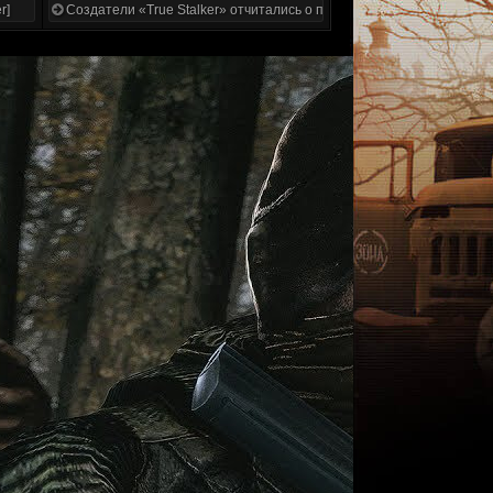
r]
Создатели «True Stalker» отчитались о проделанной работе