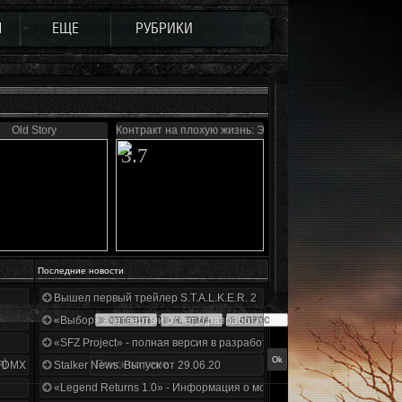
Ы
ЕЩЕ
РУБРИКИ
Old Story
Контракт на плохую жизнь: Эффект бабочки
3.7
Последние новости
Вышел первый трейлер S.T.A.L.K.E.R. 2
«Выбор» - четвертый отчет о разработке!
«SFZ Project» - полная версия в разработке!
л)
+DMX 1.3.5.ООП.МА.К.
Stalker News. Выпуск от 29.06.20
«Legend Returns 1.0» - Информация о моде за июнь 2020