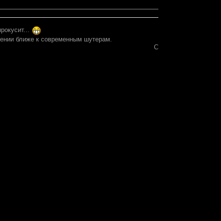
рокусит...
лнении ближе к современным шутерам.
Сообщение отредакт