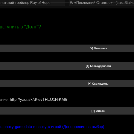
натский трейлер Ray of Hope
«Последний Сталкер» - [Last Stalke
вступить в "Долг"?
ание:
http://yadi.sk/d/-evTFEO1NrKM6
ь папку gamedata в папку с игрой (Дополнение на выбор)