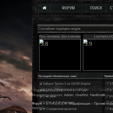
ФОРУМ
ПОИСК
С
Случайная подборка модов
Путь человека: Шаг в неизвестность
Lost Alpha D
3.8
3.9
Последние обновленные темы
Прямо
Тайные Тропы 2 на OGSR Engine
ST
И.Г.Р.А. "ПОИГАРЕМ В ГОРОДА"
S.
Страница
1
из
1
1
Модератор форума:
Аdmin
,
Overfirst
,
Hardtmuth
Считаем
Ит
S.T.A.L.K.E.R. Anomaly
«О
Форум
»
S.T.A.L.K.E.R. Модификации
»
Прочие мод
аддон.)
⚒ Справочник вылетов
Фа