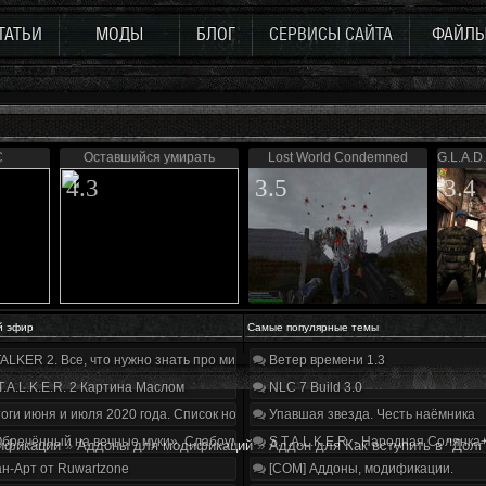
ТАТЬИ
МОДЫ
БЛОГ
СЕРВИСЫ САЙТА
ФАЙЛ
C
Оставшийся умирать
Lost World Condemned
G.L.A.D.
4.3
3.5
3.4
й эфир
Самые популярные темы
ALKER 2. Все, что нужно знать про мир, геймплей и сюжет | Разбор трейлера
Ветер времени 1.3
T.A.L.K.E.R. 2 Картина Маслом
NLC 7 Build 3.0
оги июня и июля 2020 года. Список нововведений
Упавшая звезда. Честь наёмника
бречённый на вечные муки». Слабоумие и отвага
S.T.A.L.K.E.R. - Народная Солянка
ификации
»
Аддоны для модификаций
»
Аддон для Как вступить в "Долг
н-Арт от Ruwartzone
[COM] Аддоны, модификации.