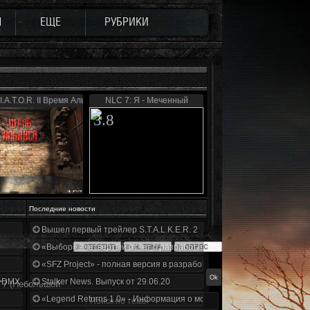
Ы
ЕЩЕ
РУБРИКИ
I.A.T.O.R. II Время Альянса
NLC 7: Я - Меченный
3.8
Последние новости
Вышел первый трейлер S.T.A.L.K.E.R. 2
«Выбор» - четвертый отчет о разработке!
«SFZ Project» - полная версия в разработке!
+DMX 1.3.5.ООП.МА.К.
Stalker News. Выпуск от 29.06.20
"?
(Небольшой
«Legend Returns 1.0» - Информация о моде за июнь 2020