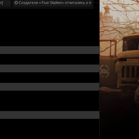
r]
Создатели «True Stalker» отчитались о проделанной работе