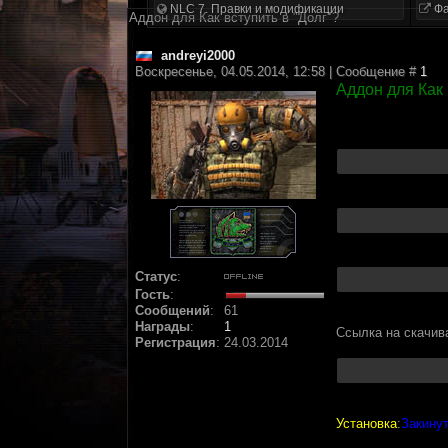
NLC 7. Правки и модификации
Фа
Аддон для Как вступить в "Долг"?
andreyi2000
Воскресенье, 04.05.2014, 12:58 | Сообщение #
1
Аддон для Как 
Статус
:
Гость
:
Сообщений
:
61
Награды
:
1
Ссылка на скачив
Регистрация
:
24.03.2014
Установка
:
Закинут