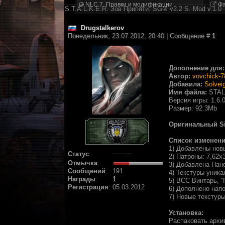
NLC 7. Правки и модификации
Фа
S.T.A.L.K.E.R. Зов Припяти: SGM v2.2 S. Mod v.1.0
Drugstalkerov
Понедельник, 23.07.2012, 20:40 | Сообщение #
1
Дополнение для:
Автор:
vovchick-7
Добавила:
Solvei
Имя файла:
STAL
Версия игры: 1.6.0
Размер: 92.3Mb
Оригинальный Si
Список изменени
1) Добавлены новы
Статус
:
2) Патроны: 7,62х3
Отмычка
:
3) Добавлена Нано
Сообщений
:
191
4) Текстуры уника
Награды
:
1
5) ВСС Винтарь, 
Регистрация
:
05.03.2012
6) Дополнено нап
7) Новые текстур
Установка:
Распаковать архив