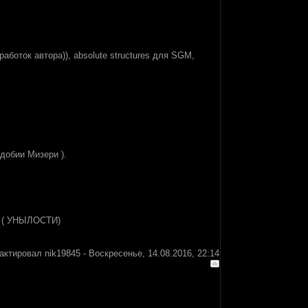
аботок автора)), absolute structures для SGM,
добии Мизери ).
( УНЫЛОСТИ)
актировал
nik19845
-
Воскресенье, 14.08.2016, 22:14