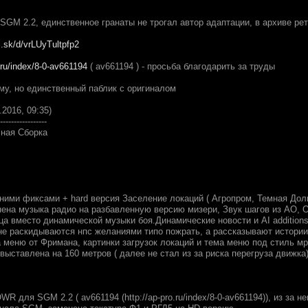
SGM 2.2, единственное гранаты не трогал автор адаптации, в архиве ре
i.sk/d/vrLUyTultpfp2
o.ru/index/8-0-av661194
( av661194 ) - просьба благодарить за труды
ему, но единственный паблик с оригиналом
.2016, 09:35)
-----------------
ная Сборка
ними фиксами + hard версия Заселение локаций ( Агропром, Темная До
нена музыка радио на разбавленную версию мизери, Звук шагов из АО, О
ца вместо динамической музыки боя.Динамические новости и AI addition
ь не раскидываются нпс желаниями типо пожрать, а рассказывают истори
 меню от Фримана, картинки загрузок локаций и тема меню под стиль м
- выставлена на 160 метров ( далее не стал из за риска перегруза движка)
R для SGM 2.2 ( av661194 (http://ap-pro.ru/index/8-0-av661194)), из за