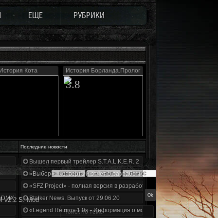
Ы
ЕЩЕ
РУБРИКИ
История Кота
История Борланда.Пролог
3.8
Последние новости
Вышел первый трейлер S.T.A.L.K.E.R. 2
«Выбор» - четвертый отчет о разработке!
«SFZ Project» - полная версия в разработке!
+DMX 1.3.5.ООП.МА.К.
Stalker News. Выпуск от 29.06.20
M v2.2 S. Mod
«Legend Returns 1.0» - Информация о моде за июнь 2020