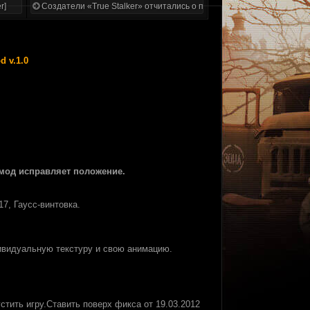
r]
Создатели «True Stalker» отчитались о проделанной работе
d v.1.0
 мод исправляет положение.
7, Гаусс-винтовка.
дивидуальную текстуру и свою анимацию.
устить игру.Ставить поверх фикса от 19.03.2012