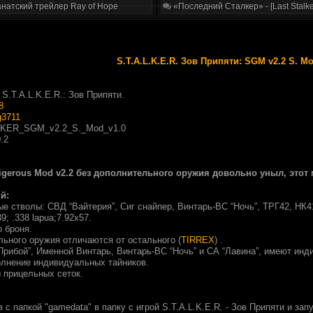
натский трейлер Ray of Hope
«Последний Сталкер» - [Last Stalke
S.T.A.L.K.E.R. Зов Припяти: SGM v2.2 S. Mo
S.T.A.L.K.E.R.: Зов Припяти.
8
g3711
KER_SGM_v2.2_S._Mod_v1.0
.2
gerous Mod v2.2 без дополнительного оружия довольно уныл, этот
й:
е стволы: СВД “Вайтерия”, Сиг снайпер, Винтарь-ВС “Ночь”, ТРГ42, НК41
9; .338 lapua;7.92x57.
 броня.
льного оружия отличаются от остального (
TIRREX
) .
“Прибой”, Именной Винтарь, Винтарь-ВС “Ночь” и СА “Лавина”, имеют ин
олнение индивидуальных тайников.
ы прицельных сеток.
 с папкой "gamedata" в папку с игрой S.T.A.L.K.E.R. - Зов Припяти и зап