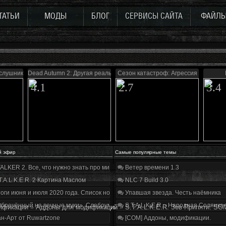
ТАТЬИ
МОДЫ
БЛОГ
СЕРВИСЫ САЙТА
ФАЙЛ
слушник
Dead Autumn 2: Другая реальность
Сезон катастроф: Агрессия
4.1
2.7
3.4
й эфир
Самые популярные темы
ALKER 2. Все, что нужно знать про мир, геймплей и сюжет | Разбор трейлера
Ветер времени 1.3
T.A.L.K.E.R. 2 Картина Маслом
NLC 7 Build 3.0
оги июня и июля 2020 года. Список нововведений
Упавшая звезда. Честь наёмника
бречённый на вечные муки». Слабоумие и отвага
S.T.A.L.K.E.R. - Народная Солянка
ификации
»
Аддоны для модификаций
»
S.T.A.L.K.E.R. Зов Припяти: SG
н-Арт от Ruwartzone
[COM] Аддоны, модификации.