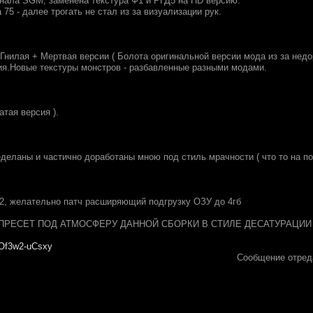
инала SGM, заменена текстура Ф1 и РГД5 на HD версию.
75 - далее трогать не стал из за визуализации рук.
 ( Гнилая + Мертвая версии ( Болота оригинальной версии мода из за недор
я.Новые текстуры монстров - разбавленные разными модами.
атая версия ).
деланы и частично доработаны мною под стиль мрачности ( что то на по
02, желательно патч расширяющий подгрузку ОЗУ до 4гб
 ПРЕСЕТ ПОД АТМОСФЕРУ ДАННОЙ СБОРКИ В СТИЛЕ ДЕСАТУРАЦИИ 
zrOf3w2-uCsxy
Сообщение отред