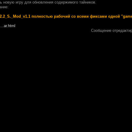
ть новую игру для обновления содержимого тайников.
ание:
2_S._Mod_v1.1 полностью рабочий со всеми фиксами одной "game
...ar.html
Сообщение отредакти