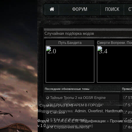
ФОРУМ
ПОИСК
С
Случайная подборка модов
Путь Бандита
Смерти Вопреки. По
2.0
3.4
Последние обновленные темы
Прямо
Тайные Тропы 2 на OGSR Engine
ST
И.Г.Р.А. "ПОИГАРЕМ В ГОРОДА"
S.
Страница
1
из
1
1
Модератор форума:
Аdmin
,
Overfirst
,
Hardtmuth
Считаем
Ит
S.T.A.L.K.E.R. Anomaly
«О
Форум
»
S.T.A.L.K.E.R. Модификации
»
Прочие мод
v.1.0
(дополнительное оружие)
⚒ Справочник вылетов
Фа