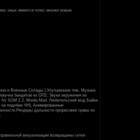
текс оных имеется плюс иконки новые.
лина и Военные Склады ).Улучшенные пнв, Музыка
звучка бандитов из ОП2, Звуки окружения из
s for SGM 2.2, Morda Mod, Любительский мод Байки
и на подобии ЧН), Анимированные
рачности.Рендеры дальности прорисовки травы из
.
 неправильной визуализации возвращены сетки