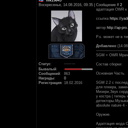
nik19845
Воскресенье, 14.08.2016, 09:35 | Сообщение #
2
адаптация OWR к 
ссылка
https://yad
автор
http://ap-pr
P.s. может не в т
Добавлено
(14.08
----------------------------
SGM + OWR Мрач
Статус
:
Состав сборки:
Бывалый
:
Основная Часть.
Сообщений
:
863
Награды
:
0
SGM 2.2 c послед
Регистрация
:
18.02.2016
для плеера, заме
Мизери,Звук серд
у костра ( тепер
детекторы.Музыка
absolute nature 4 
Оружие.
Адаптация мода OW