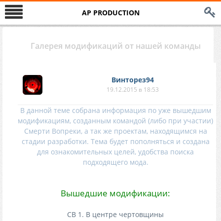
AP PRODUCTION
Галерея модификаций от нашей команды
Винторез94
19.12.2015 в 18:53
В данной теме собрана информация по уже вышедшим
модификациям, созданным командой (либо при участии)
Смерти Вопреки, а так же проектам, находящимся на
стадии разработки. Тема будет пополняться и создана
для ознакомительных целей, удобства поиска
подходящего мода.
Вышедшие модификации:
СВ 1. В центре чертовщины