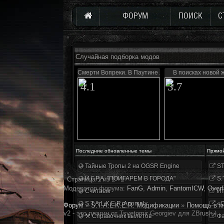
ФОРУМ
ПОИСК
С
Случайная подборка модов
Смерти Вопреки. В Паутине лжи
В поисках новой 
4.1
3.7
Последние обновленные темы
Прямо
Тайные Тропы 2 на OGSR Engine
ST
И.Г.Р.А. "ПОИГАРЕМ В ГОРОДА"
S.
Страница
1
из
1
1
Модератор форума:
FanG
,
Аdmin
,
FantomICW
,
Overf
Считаем
Ит
S.T.A.L.K.E.R. Anomaly
«О
Форум
»
S.T.A.L.K.E.R. Модификации
»
Помощь в м
v2 - это плагин от Tsvetomir Georgiev для ZBrush.)
⚒ Справочник вылетов
Фа