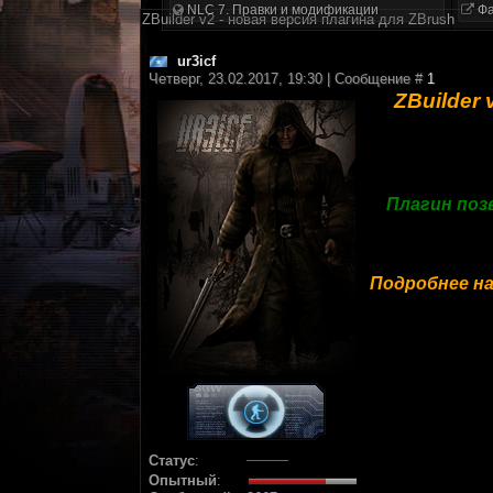
NLC 7. Правки и модификации
Фа
ZBuilder v2 - новая версия плагина для ZBrush
ur3icf
Четверг, 23.02.2017, 19:30 | Сообщение #
1
ZBuilder
Плагин поз
Подробнее н
Статус
:
Опытный
: