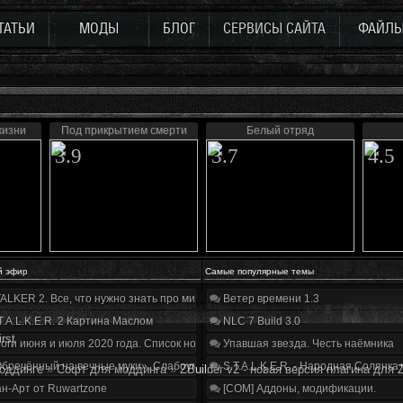
ТАТЬИ
МОДЫ
БЛОГ
СЕРВИСЫ САЙТА
ФАЙЛ
жизни
Под прикрытием смерти
Белый отряд
3.9
3.7
4.5
й эфир
Самые популярные темы
ALKER 2. Все, что нужно знать про мир, геймплей и сюжет | Разбор трейлера
Ветер времени 1.3
T.A.L.K.E.R. 2 Картина Маслом
NLC 7 Build 3.0
irst
оги июня и июля 2020 года. Список нововведений
Упавшая звезда. Честь наёмника
бречённый на вечные муки». Слабоумие и отвага
S.T.A.L.K.E.R. - Народная Солянка
оддинге
»
Софт для моддинга
»
ZBuilder v2 - новая версия плагина для 
н-Арт от Ruwartzone
[COM] Аддоны, модификации.