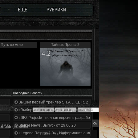
Ы
ЕЩЕ
РУБРИКИ
Путь во мгле
Тайные Тропы 2
4.2
Последние новости
Вышел первый трейлер S.T.A.L.K.E.R. 2
«Выбор» - четвертый отчет о разработке!
«SFZ Project» - полная версия в разработке!
+DMX 1.3.5.ООП.МА.К.
Stalker News. Выпуск от 29.06.20
ZBrush
(ZBuilder
«Legend Returns 1.0» - Информация о моде за июнь 2020