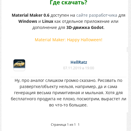
Где скачать?
Material Maker 0.6
доступен на
сайте разработчика
для
Windows
и
Linux
как отдельное приложение или
дополнение для
3D-движка Godot
.
Material Maker: Happy Halloween!
HellRatz
07.11.2019 в 19:00
Ну, про аналог слишком громко сказано. Рисовать по
развертке/объекту нельзя, например, да и сама
генерация весьма примитивная и мыльная. Хотя для
бесплатного продукта не плохо, посмотрим, вырастет ли
во что-то большее.
Страница
1
из
1
1