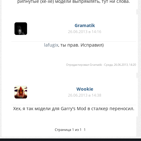
рипнутые (хе-хе) модели выпрямлять, тут ни слова.
Gramatik
26.06.2013 в 14:16
lafugix
, ты прав. Исправил)
Отредактировал
Gramatik
-
Среда, 26.06.2013, 14:20
Wookie
26.06.2013 в 14:38
Хех, я так модели для Garry's Mod в сталкер переносил.
Страница
1
из
1
1