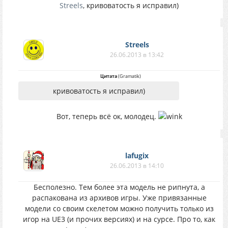
Streels
, кривоватость я исправил)
Streels
26.06.2013 в 13:42
Цитата
(
Gramatik
)
кривоватость я исправил)
Вот, теперь всё ок, молодец.
lafugix
26.06.2013 в 14:10
Бесполезно. Тем более эта модель не рипнута, а
распакована из архивов игры. Уже привязанные
модели со своим скелетом можно получить только из
игор на UE3 (и прочих версиях) и на сурсе. Про то, как