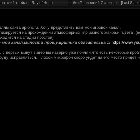
натский трейлер Ray of Hope
«Последний Сталкер» - [Last Stalke
лям сайта ap-pro.ru. Хочу представить вам мой игровой канал.
лизируется на прохождении атмосферных игр,разного жанра,и "цвета" (е
ходится на стадии простоя)
 мой канал,милости прошу,критика обязательна :3
https://www.yo
л. с первых минут видео вы наверно уже поняли,что есть некоторые про
буду исправляться. Плохой микрофон скоро уйдёт,на его место придёт 