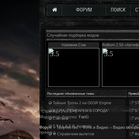
ФОРУМ
ПОИСК
С
Случайная подборка модов
Наёмник Сом
ReBorn 2.50 «Артеф
3.5
3.5
Последние обновленные темы
Прямо
Тайные Тропы 2 на OGSR Engine
ST
И.Г.Р.А. "ПОИГАРЕМ В ГОРОДА"
S.
Страница
1
из
1
1
Модератор форума:
FanG
Считаем
Ит
S.T.A.L.K.E.R. Anomaly
«О
Форум
»
Творчество
»
Фото и Видео
»
Видео обзоры
прочее.)
⚒ Справочник вылетов
Фа