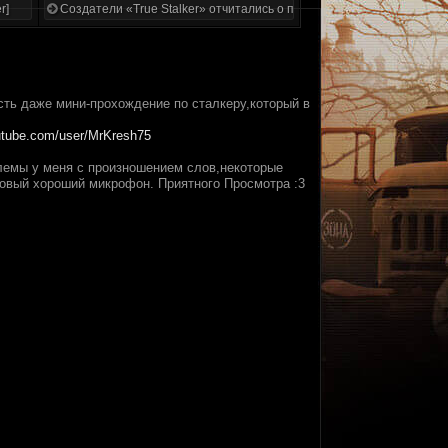
r]
Создатели «True Stalker» отчитались о проделанной работе
сть даже мини-прохождение по сталкеру,который в
utube.com/user/MrKresh75
блемы у меня с произношением слов,некоторые
новый хороший микрофон. Приятного Просмотра :3