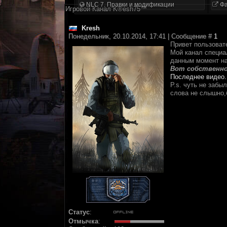
NLC 7. Правки и модификации
Фа
Игровой Канал K®esh75™
Kresh
Понедельник, 20.10.2014, 17:41 | Сообщение #
1
Привет пользовате
Мой канал специа
данным момент на
Вот собственно
Последнее видео.
P.s. чуть не забы
слова не слышно,
Статус
:
Отмычка
: