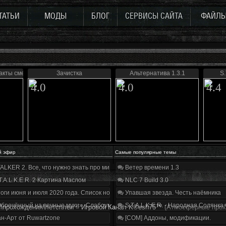
ТАТЬИ
МОДЫ
БЛОГ
СЕРВИСЫ САЙТА
ФАЙЛ
акты смерти»
Зачистка
Альтернатива 1.3.1
S.
4.0
4.0
4.4
й эфир
Самые популярные темы
ALKER 2. Все, что нужно знать про мир, геймплей и сюжет | Разбор трейлера
Ветер времени 1.3
T.A.L.K.E.R. 2 Картина Маслом
NLC 7 Build 3.0
оги июня и июля 2020 года. Список нововведений
Упавшая звезда. Честь наёмника
бречённый на вечные муки». Слабоумие и отвага
S.T.A.L.K.E.R. - Народная Солянка
\прохождения\летсплеи
»
Игровой Канал K®esh75™
(Атмосферные прох
н-Арт от Ruwartzone
[COM] Аддоны, модификации.