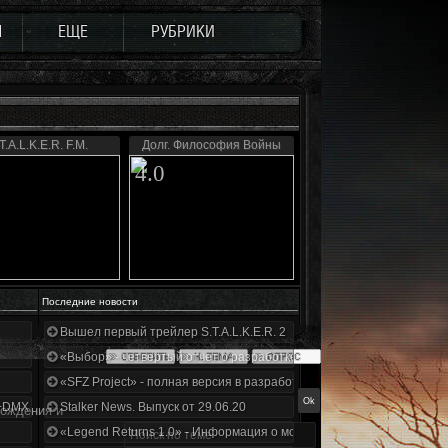
Ы
ЕЩЕ
РУБРИКИ
T.A.L.K.E.R. F.M.
Долг. Философия Войны
4.0
Последние новости
Вышел первый трейлер S.T.A.L.K.E.R. 2
«Выбор» - четвертый отчет о разработке!
«SFZ Project» - полная версия в разработке!
+DMX 1.3.5.ООП.МА.К.
Stalker News. Выпуск от 29.06.20
ождения и
«Legend Returns 1.0» - Информация о моде за июнь 2020