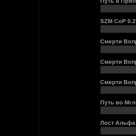
Путь в Прип
SZM CoP 0.2
Смерти Воп
Смерти Воп
Смерти Вопр
Путь во Мгл
Лост Альфа