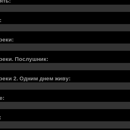
ять:
:
реки:
реки. Послушник:
еки 2. Одним днем живу:
е:
: