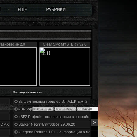
Ы
ЕЩЕ
РУБРИКИ
авновесие 2.0
Clear Sky: MYSTERY v2.0
4.0
Последние новости
Вышел первый трейлер S.T.A.L.K.E.R. 2
«Выбор» - четвертый отчет о разработке!
«SFZ Project» - полная версия в разработке!
"
+DMX 1.3.5.ООП.МА.К.
Stalker News. Выпуск от 29.06.20
«Legend Returns 1.0» - Информация о моде за июнь 2020