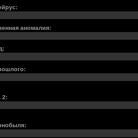
ейрус:
венная аномалия:
д:
рошлого:
 2:
рнобыля: