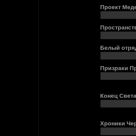
Проект Мед
Пространст
Белый отря
Призраки П
Конец Света
Хроники Че