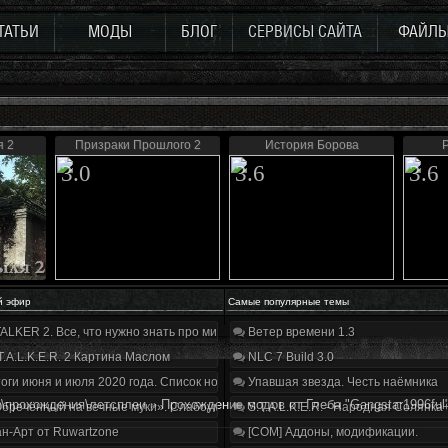
ТАТЬИ
МОДЫ
БЛОГ
СЕРВИСЫ САЙТА
ФАЙЛ
я 2
Призраки Прошлого 2
История Борова
Р
3.0
3.6
3.6
й эфир
Самые популярные темы
ALKER 2. Все, что нужно знать про мир, геймплей и сюжет | Разбор трейлера
Ветер времени 1.3
T.A.L.K.E.R. 2 Картина Маслом
NLC 7 Build 3.0
оги июня и июля 2020 года. Список нововведений
Упавшая звезда. Честь наёмника
\прохождения\летсплеи
»
Прохождение модов от Глеба "Gangstar1996ful
бречённый на вечные муки». Слабоумие и отвага
S.T.A.L.K.E.R. - Народная Солянка
н-Арт от Ruwartzone
[COM] Аддоны, модификации.