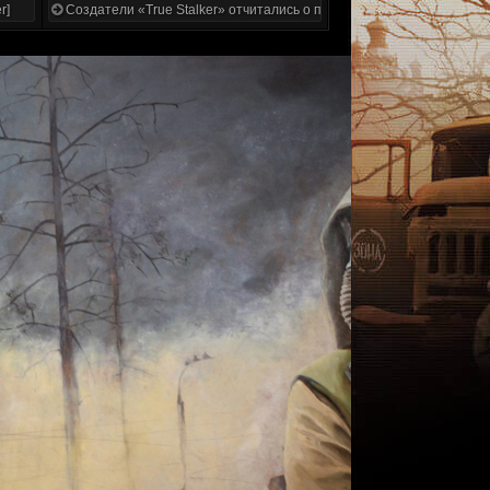
r]
Создатели «True Stalker» отчитались о проделанной работе