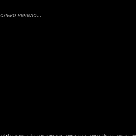
лько начало...
YouTube
, отличный канал и прохождения качественные. Не раз пользова