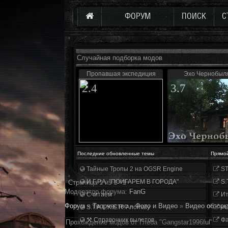
ФОРУМ
ПОИСК
С
Случайная подборка модов
Пропавшая экспедиция
Эхо Чернобыл
2.4
3.7
Последние обновленные темы
Прямо
Тайные Тропы 2 на OGSR Engine
ST
И.Г.Р.А. "ПОИГАРЕМ В ГОРОДА"
S.
Страница
1
из
1
1
Модератор форума:
FanG
Считаем
Ит
Форум
»
Творчество
»
Фото и Видео
»
Видео обзоры
S.T.A.L.K.E.R. Anomaly
«О
⚒ Справочник вылетов
Фа
Прохождение модов от Глеба "Gangstar1996ful"