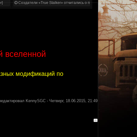
r]
Создатели «True Stalker» отчитались о проделанной работе
й вселенной
азных модификаций по
редактировал
KennySGC
-
Четверг, 18.06.2015, 21:49