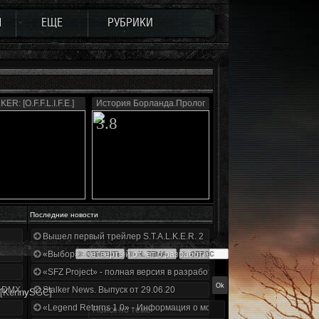
Ы
ЕЩЕ
РУБРИКИ
ER: [O.F.F.L.I.F.E.]
История Борланда.Пролог
3.8
Последние новости
Вышел первый трейлер S.T.A.L.K.E.R. 2
«Выбор» - четвертый отчет о разработке!
«SFZ Project» - полная версия в разработке!
+DMX 1.3.5.ООП.МА.К.
Stalker News. Выпуск от 29.06.20
 [KennySGC]
«Legend Returns 1.0» - Информация о моде за июнь 2020