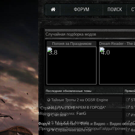
ФОРУМ
ПОИСК
С
Случайная подборка модов
Погоня за Праздником
Dream Reader - The 
3.8
4.0
Последние обновленные темы
Прямо
Тайные Тропы 2 на OGSR Engine
ST
И.Г.Р.А. "ПОИГАРЕМ В ГОРОДА"
S.
Страница
1
из
1
1
Модератор форума:
FanG
Считаем
Ит
S.T.A.L.K.E.R. Anomaly
«О
Форум
»
Творчество
»
Фото и Видео
»
Видео обзоры
(Прохождения/Летсплеи /Обзоры/Гайды/Прочее)
⚒ Справочник вылетов
Фа