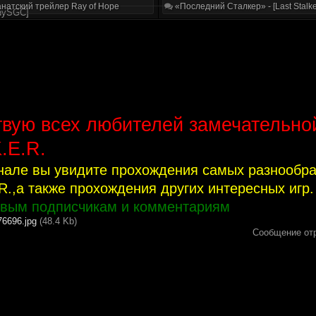
натский трейлер Ray of Hope
«Последний Сталкер» - [Last Stalke
nnySGC]
твую всех любителей замечательно
K.E.R.
нале вы увидите прохождения самых разнообр
.R.,а также прохождения других интересных игр.
овым подписчикам и комментариям
76696.jpg
(48.4 Kb)
Сообщение от