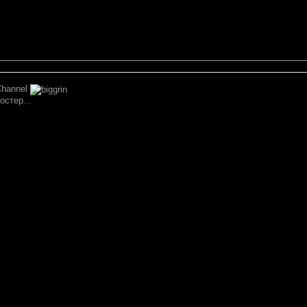
Channel
остер...