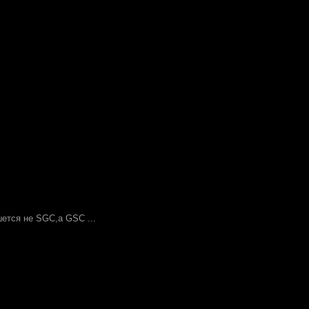
шется не SGC,а GSC ...