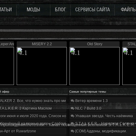
ТАТЬИ
МОДЫ
БЛОГ
СЕРВИСЫ САЙТА
ФАЙЛ
Leper Area
MISERY 2.2
Old Story
STALK
4.1
4.1
4.1
й эфир
Самые популярные темы
ALKER 2. Все, что нужно знать про мир, геймплей и сюжет | Разбор трейлера
Ветер времени 1.3
T.A.L.K.E.R. 2 Картина Маслом
NLC 7 Build 3.0
оги июня и июля 2020 года. Список нововведений
Упавшая звезда. Честь наёмника
бречённый на вечные муки». Слабоумие и отвага
S.T.A.L.K.E.R. - Народная Солянка
\прохождения\летсплеи
»
Канал посвященный вселенной S.T.A.L.K.E.R.
н-Арт от Ruwartzone
[COM] Аддоны, модификации.