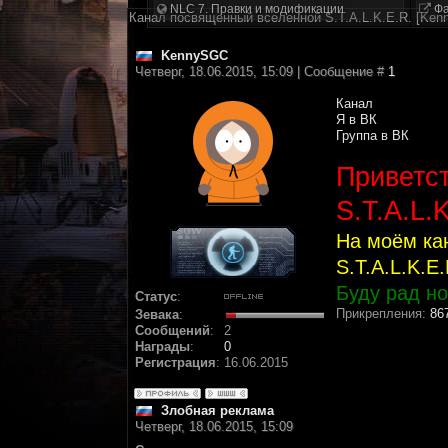
NLC 7. Правки и модификации
Фа
Канал посвященный вселенной S.T.A.L.K.E.R. [Ke
KennySGC
Четверг, 18.06.2015, 15:09 | Сообщение #
1
Канал
Я в ВК
Группа в ВК
Приветс
S.T.A.L.
На моём ка
S.T.A.L.K.E
Буду рад н
Статус
:
Прикрепления:
86
Зевака
:
Сообщений
:
2
Награды
:
0
Регистрация
:
16.06.2015
Злобная реклама
Четверг, 18.06.2015, 15:09