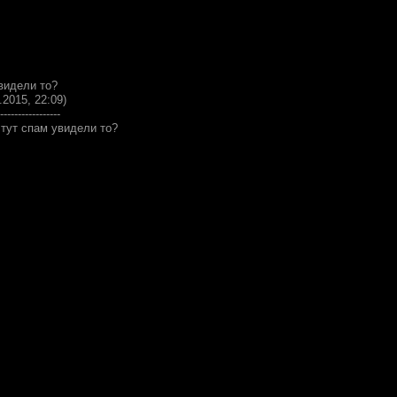
видели то?
.2015, 22:09)
-----------------
 тут спам увидели то?