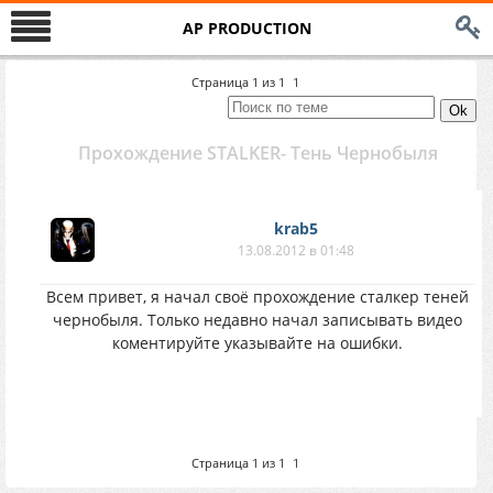
AP PRODUCTION
Страница
1
из
1
1
Прохождение STALKER- Тень Чернобыля
krab5
13.08.2012 в 01:48
Всем привет, я начал своё прохождение сталкер теней
чернобыля. Только недавно начал записывать видео
коментируйте указывайте на ошибки.
Страница
1
из
1
1