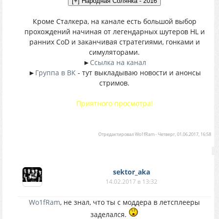
Кроме Сталкера, на канале есть большой выбор
прохождений начиная от легендарных шутеров HL и
ранних CoD и заканчивая стратегиями, гонками и
симуляторами.
►
Ссылка на канал
►
Группа в ВК
- тут выкладываю новости и анонсы
стримов.
Приятного просмотра!
Отредактировал
Wo1fRam
-
Четверг, 01.06.2017, 16:58
sektor_aka
14.02.2017 в 13:32
Wo1fRam
, не знал, что ты с моддера в летсплееры
заделался.