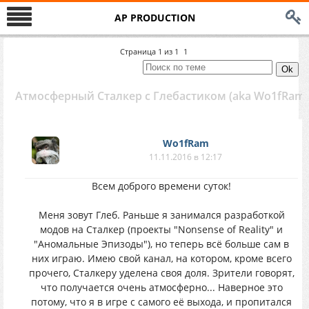
AP PRODUCTION
Страница
1
из
1
1
Атмосферный Сталкер с Глебастиком (aka Wo1fRam)
Wo1fRam
11.11.2016 в 12:17
Всем доброго времени суток!
Меня зовут Глеб. Раньше я занимался разработкой
модов на Сталкер (проекты "Nonsense of Reality" и
"Аномальные Эпизоды"), но теперь всё больше сам в
них играю. Имею свой канал, на котором, кроме всего
прочего, Сталкеру уделена своя доля. Зрители говорят,
что получается очень атмосферно... Наверное это
потому, что я в игре с самого её выхода, и пропитался