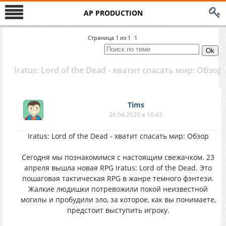
AP PRODUCTION
Страница
1
из
1
1
Iratus: Lord of the Dead - хватит спасать мир: Обзор
Tims
26.04.2020 в 16:43
Iratus: Lord of the Dead - хватит спасать мир: Обзор
Сегодня мы познакомимся с настоящим свежачком. 23
апреля вышла новая RPG Iratus: Lord of the Dead. Это
пошаговая тактическая RPG в жанре темного фэнтези.
Жалкие людишки потревожили покой неизвестной
могилы и пробудили зло, за которое, как вы понимаете,
предстоит выступить игроку.