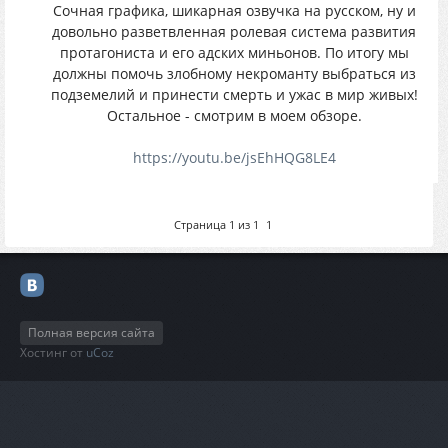
Сочная графика, шикарная озвучка на русском, ну и
довольно разветвленная ролевая система развития
протагониста и его адских миньонов. По итогу мы
должны помочь злобному некроманту выбраться из
подземелий и принести смерть и ужас в мир живых!
Остальное - смотрим в моем обзоре.
https://youtu.be/jsEhHQG8LE4
Страница
1
из
1
1
Полная версия сайта
Хостинг от
uCoz