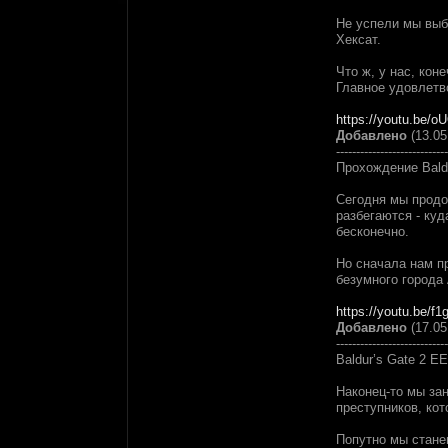
Не успели мы выбр
Хексат.
Что ж, у нас, ко
Главное удовлетв
https://youtu.be/
Добавлено
(13.05
----------------------------
Прохождение Bald
Сегодня мы продол
разбегаются - ку
бесконечно.
Но сначала нам п
безумного города
https://youtu.be/
Добавлено
(17.05
----------------------------
Baldur’s Gate 2 E
Наконец-то мы за
преступников, ко
Попутно мы станем