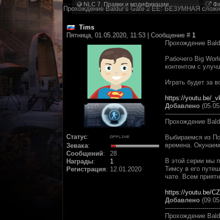
NLC 7. Правки и модификации
Фа
Прохождение Baldur’s Gate 2 EE: БЕЗУМНАЯ слож
Tims
Пятница, 01.05.2020, 11:53 | Сообщение #
1
Прохождение Bald
Рабочего Big Wor
контентом с улучш
Играть будет за 
https://youtu.be/_
Добавлено
(05.05
----------------------------
Прохождение Bald
Статус
:
Выбираемся из По
времена. Окунаем
Зевака
:
Сообщений
:
28
В этой серии мы п
Награды
:
1
Тимсу в его путеш
Регистрация
:
12.01.2020
чате. Всем прият
https://youtu.be/C
Добавлено
(09.05
----------------------------
Прохождение Bald