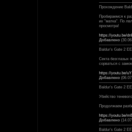
----------------------------
Прохождение Bald
Пробираемся к ра
их "матка". По лв
просмотра!
https://youtu.be/dn
Добавлено
(30.06
----------------------------
Baldur’s Gate 2 E
Секта безглазых 
сорваться с замок
https://youtu.be/
Добавлено
(06.07
----------------------------
Baldur’s Gate 2 E
Убийство теневого
Продолжаем разби
https://youtu.be/
Добавлено
(14.07
----------------------------
Baldur’s Gate 2 