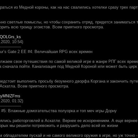
аться из Медной короны, как на нас свалились хотелки сразу трех парти
нечно светлые помыслы, но чтобы сохранить отряд, придется заниматьс
орить всю троицу эгоистов. Всем приятного просмотра.
oUQOLGrs_ks
.2020, 10:54)
-----------------
ur’s Gate 2 EE #4: Величайшая RPG всех времен
жаем свое путешествия по самой великой игре в жанре РПГ всех времен 
да сначала пойти. Канализация под Медной Короной или может быть цирк
редстоит выполнить просьбу безумного дворфа Коргана и закончить пу
 Аскатла. Всем приятного просмотра.
f1gyMNIZFms
.2020, 01:32)
-----------------
E #5: Влажные домогательства полуорка и топ меч игры Дорну
нялись работорговлей в Аскатле. Вернее ее искоренением. А еще вернее
торых мы решили потревожить и разрушить дело всей их жизни
 обладателем пускай и не самого великого оружия в игре, но уж точно -