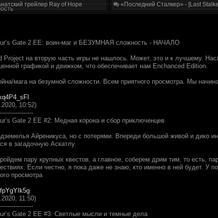
натский трейлер Ray of Hope
«Последний Сталкер» - [Last Stalke
ность
ur’s Gate 2 EE: воин-маг и БЕЗУМНАЯ сложность - НАЧАЛО
ld Project на вторую часть игры не нашлось. Может, это и к лучшему. 
енной графикой и движком, что обеспечивает нам Enchanced Edition.
война/мага на безумной сложности. Всем приятного просмотра. Мы начин
vkq4P4_sFI
.2020, 10:52)
-----------------
ur’s Gate 2 EE #2: Медная корона и сбор приключенцев
дземелья Айреникуса, но с потерями. Впереди большой живой и дико и
ся в загадочную Аскатлу.
ройдем пару крупных квестов, а главное, соберем дрим тим, то есть, п
ествиях. Если честно, я пока даже не знаю, кто именно в ней будет. У 
ного просмотра
ZfpYgYIk5g
.2020, 11:50)
-----------------
ur’s Gate 2 EE #3: Светлые мысли и темные дела