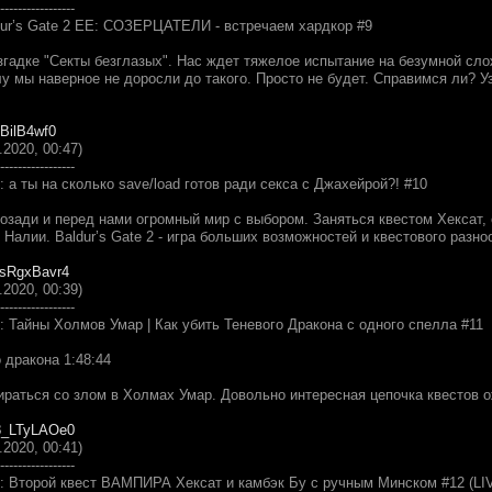
-----------------
ur’s Gate 2 EE: СОЗЕРЦАТЕЛИ - встречаем хардкор #9
згадке "Секты безглазых". Нас ждет тяжелое испытание на безумной сл
лу мы наверное не доросли до такого. Просто не будет. Справимся ли? 
lBilB4wf0
.2020, 00:47)
-----------------
E: а ты на сколько save/load готов ради секса с Джахейрой?! #10
позади и перед нами огромный мир с выбором. Заняться квестом Хексат,
 Налии. Baldur’s Gate 2 - игра больших возможностей и квестового разн
uYsRgxBavr4
.2020, 00:39)
-----------------
E: Тайны Холмов Умар | Как убить Теневого Дракона с одного спелла #11
 дракона 1:48:44
раться со злом в Холмах Умар. Довольно интересная цепочка квестов о
m8_LTyLAOe0
.2020, 00:41)
-----------------
EE: Второй квест ВАМПИРА Хексат и камбэк Бу с ручным Минском #12 (LI