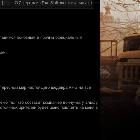
r]
Создатели «True Stalker» отчитались о проделанной работе
Насладимся основным и прочим официальным
аем.
нтересный мир настоящего шедевра RPG на все
артию тех, кто составит компанию воину-магу эльфу
постоянных зрителей будет шанс повлиять на меня в