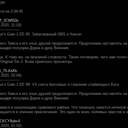
тра.
ся на 2:04:45
LWf_2CWI53s
.2020, 11:10)
-----------------
ur’s Gate 2 EE #5: Забагованный OBS и Хексат
ого Тимса и его злых друзей продолжается. Продолжаем наставлять на 
рыцаря полуорка Дорна и дроу Викония.
ж. К тому же, на безумной сложности. Также поговорим, чего нам точно н
 Original Sin 3. Всем приятного просмотра.
-6_75-AsKk
.2020, 02:04)
-----------------
ur’s Gate 2 EE #8: VS секта безглазых и спасение слабеющего Бога
ого Тимса и его злых друзей продолжается. Продолжаем наставлять на 
рыцаря полуорка Дорна и дроу Викония.
аемся в канализацию храмового района. Что поначалу кажется нелепой ш
ащается в эпичное приключение. Это один из моих любимых квестов в и
NsCKCY8ubc4
.2020, 01:02)