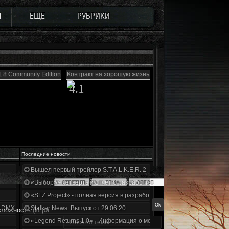
Ы
ЕЩЕ
РУБРИКИ
.8 Community Edition
Контракт на хорошую жизнь
4.1
Последние новости
Вышел первый трейлер S.T.A.L.K.E.R. 2
«Выбор» - четвертый отчет о разработке!
«SFZ Project» - полная версия в разработке!
+DMX 1.3.5.ООП.МА.К.
Stalker News. Выпуск от 29.06.20
сложность
(Игра
«Legend Returns 1.0» - Информация о моде за июнь 2020