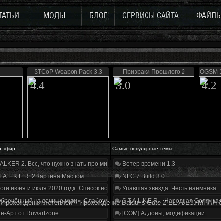
ТАТЬИ
МОДЫ
БЛОГ
СЕРВИСЫ САЙТА
ФАЙЛ
STCoP Weapon Pack 3.3
Призраки Прошлого 2
OGSM 1
4.4
3.0
4.2
й эфир
Самые популярные темы
ALKER 2. Все, что нужно знать про мир, геймплей и сюжет | Разбор трейлера
Ветер времени 1.3
T.A.L.K.E.R. 2 Картина Маслом
NLC 7 Build 3.0
оги июня и июля 2020 года. Список нововведений
Упавшая звезда. Честь наёмника
бречённый на вечные муки». Слабоумие и отвага
S.T.A.L.K.E.R. - Народная Солянка
\прохождения\летсплеи
»
Прохождение Baldur’s Gate 2 EE: БЕЗУМНАЯ 
н-Арт от Ruwartzone
[COM] Аддоны, модификации.