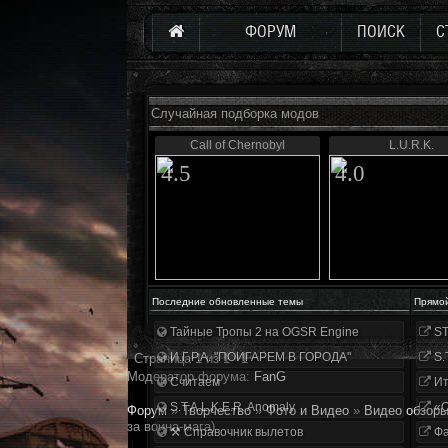
ФОРУМ
ПОИСК
С
Случайная подборка модов
Call of Chernobyl
L.U.R.K.
4.5
4.0
Последние обновленные темы
Прямо
Тайные Тропы 2 на OGSR Engine
ST
И.Г.Р.А. "ПОИГАРЕМ В ГОРОДА"
S.
Страница
1
из
1
1
Модератор форума:
FanG
Считаем
Ит
S.T.A.L.K.E.R. Anomaly
«О
Форум
»
Творчество
»
Фото и Видео
»
Видео обзоры
за воина-мага)
⚒ Справочник вылетов
Фа