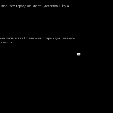
ыполняем городские квесты-детективы. Ну а
ная магическая Планарная сфера - для главного
осмотра.