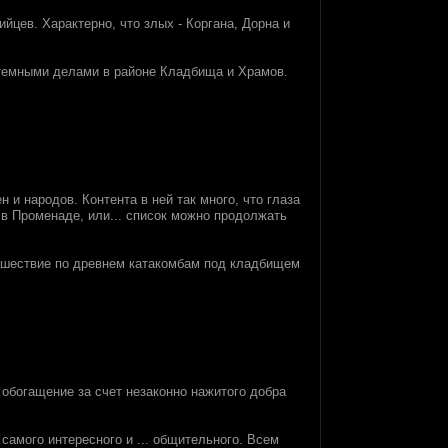
йцев. Характерно, что злых - Коргана, Дорна и
я темными делами в районе Кладбища и Храмов.
и народов. Контента в ней так много, что глаза
 в Променаде, или... список можно продолжать
тешествие по древнем катакомбам под кладбищем
 обогащение за счет незаконно нажитого добра
 самого интересного и ... общительного. Всем