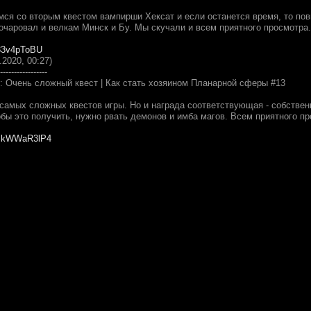
мся со вторым квестом вампирши Хексат и если останется время, то пов
очаровал и велкам Минск и Бу. Мы скучали и всем приятного просмотра.
f33v4pToBU
.2020, 00:27)
-----------------
E: Очень сложный квест | Как стать хозяином Планарной сферы #13
 самых сложных квестов игры. Но и награда соответствующая - собствен
обы это получить, нужно рвать демонов и имба магов. Всем приятного пр
/BPkWWaR3lP4