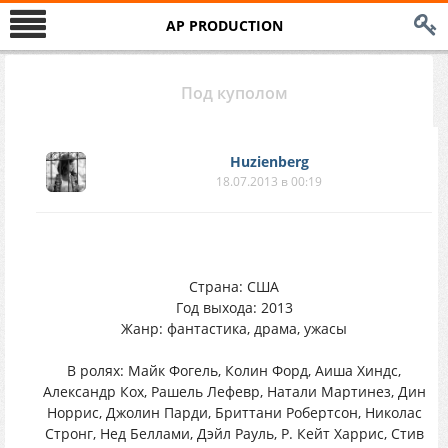
AP PRODUCTION
Под куполом
Huzienberg
18.07.2013 в 00:19
Страна: США
Год выхода: 2013
Жанр: фантастика, драма, ужасы
В ролях: Майк Фогель, Колин Форд, Аиша Хиндс,
Александр Кох, Рашель Лефевр, Натали Мартинез, Дин
Норрис, Джолин Парди, Бриттани Робертсон, Николас
Стронг, Нед Беллами, Дэйл Рауль, Р. Кейт Харрис, Стив