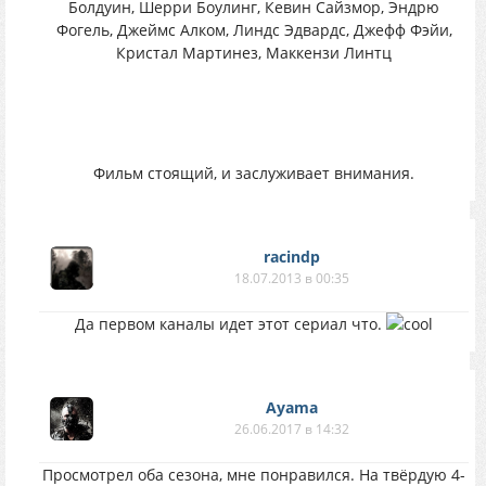
Болдуин, Шерри Боулинг, Кевин Сайзмор, Эндрю
Фогель, Джеймс Алком, Линдс Эдвардс, Джефф Фэйи,
Кристал Мартинез, Маккензи Линтц
Фильм стоящий, и заслуживает внимания.
racindp
18.07.2013 в 00:35
Да первом каналы идет этот сериал что.
Ayama
26.06.2017 в 14:32
Просмотрел оба сезона, мне понравился. На твёрдую 4-