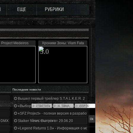
Ы
ЕЩЕ
РУБРИКИ
 Project Medeiros
Хроники Зоны: Viam Fata
3.0
Последние новости
Вышел первый трейлер S.T.A.L.K.E.R. 2
«Выбор» - четвертый отчет о разработке!
«SFZ Project» - полная версия в разработке!
+DMX 1.3.5.ООП.МА.К.
Stalker News. Выпуск от 29.06.20
«Legend Returns 1.0» - Информация о моде за июнь 2020