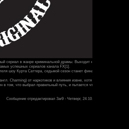
нный сериал в жанре криминальной драмы. Выходит на
самых успешных сериалов канала FX[1].
ателя шоу Курта Саттера, седьмой сезон станет финальным
нгл. Charming) от наркотиков и влияния извне, хотя сами
 в том, что выбрал правильный путь, и пытается что-то
Сообщение отредактировал
3ar9
-
Четверг, 24.10.2013, 19:45