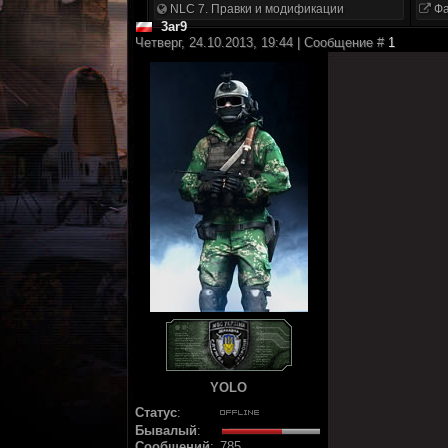
NLC 7. Правки и модификации
Фа
3ar9
Четверг, 24.10.2013, 19:44 | Сообщение #
1
YOLO
Статус
:
Бывалый
:
Сообщений
:
785