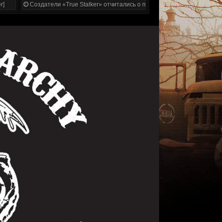
r]
Создатели «True Stalker» отчитались о проделанной работе