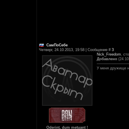
СамПоСебе
Четверг, 24.10.2013, 19:58 | Сообщение #
3
Nick_Freedom
, сто
Добавлено
(24.10
----------------------------
У меня дружище н
Oderint, dum metuant !