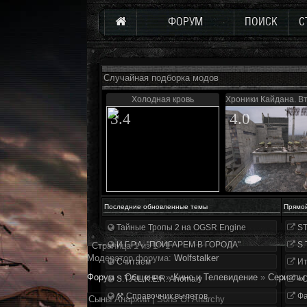
ФОРУМ
ПОИСК
С
Случайная подборка модов
Холодная кровь
Хроники Кайдана. В
3.4
4.0
Последние обновленные темы
Прямо
Тайные Тропы 2 на OGSR Engine
ST
И.Г.Р.А. "ПОИГАРЕМ В ГОРОДА"
S.
Страница
1
из
1
1
Модератор форума:
Wolfstalker
Считаем
Ит
Форум
»
Общение
»
Кино и Телевидение
»
Сериалы
S.T.A.L.K.E.R. Anomaly
«О
⚒ Справочник вылетов
Фа
Сыны Анархии | Sons Of Anarchy