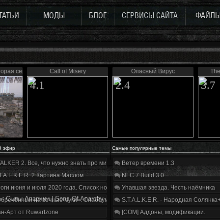
ТАТЬИ
МОДЫ
БЛОГ
СЕРВИСЫ САЙТА
ФАЙЛ
торая серия
Call of Misery
Опасный Вирус
The
4.1
2.4
3.7
й эфир
Самые популярные темы
ALKER 2. Все, что нужно знать про мир, геймплей и сюжет | Разбор трейлера
Ветер времени 1.3
T.A.L.K.E.R. 2 Картина Маслом
NLC 7 Build 3.0
оги июня и июля 2020 года. Список нововведений
Упавшая звезда. Честь наёмника
»
Сыны Анархии | Sons Of Anarchy
бречённый на вечные муки». Слабоумие и отвага
S.T.A.L.K.E.R. - Народная Солянка
н-Арт от Ruwartzone
[COM] Аддоны, модификации.