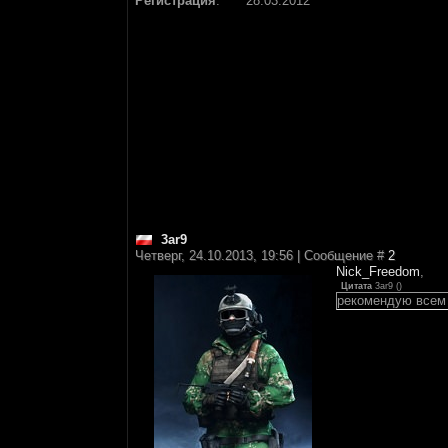
Регистрация
:
28.03.2012
3ar9
Четверг, 24.10.2013, 19:56 | Сообщение #
2
Nick_Freedom
,
Цитата
3ar9
(
)
рекомендую всем