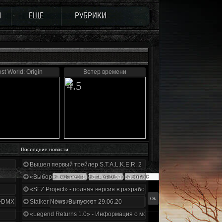
Ы
ЕЩЕ
РУБРИКИ
st World: Origin
Ветер времени
4.5
Последние новости
Вышел первый трейлер S.T.A.L.K.E.R. 2
«Выбор» - четвертый отчет о разработке!
«SFZ Project» - полная версия в разработке!
+DMX 1.3.5.ООП.МА.К.
Stalker News. Выпуск от 29.06.20
«Legend Returns 1.0» - Информация о моде за июнь 2020