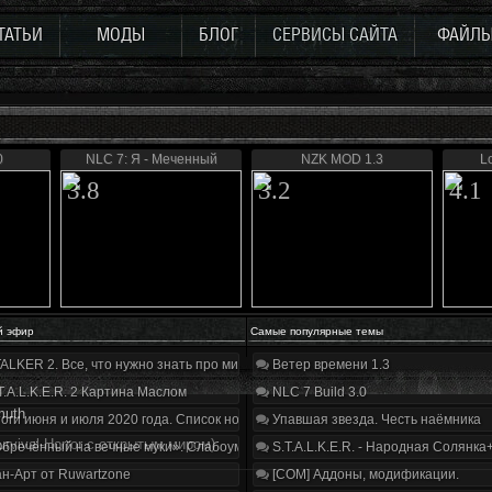
ТАТЬИ
МОДЫ
БЛОГ
СЕРВИСЫ САЙТА
ФАЙЛ
0
NLC 7: Я - Меченный
NZK MOD 1.3
Lo
3.8
3.2
4.1
й эфир
Самые популярные темы
ALKER 2. Все, что нужно знать про мир, геймплей и сюжет | Разбор трейлера
Ветер времени 1.3
T.A.L.K.E.R. 2 Картина Маслом
NLC 7 Build 3.0
muth
оги июня и июля 2020 года. Список нововведений
Упавшая звезда. Честь наёмника
urvival-Horror с открытым миром)
бречённый на вечные муки». Слабоумие и отвага
S.T.A.L.K.E.R. - Народная Солянка
н-Арт от Ruwartzone
[COM] Аддоны, модификации.