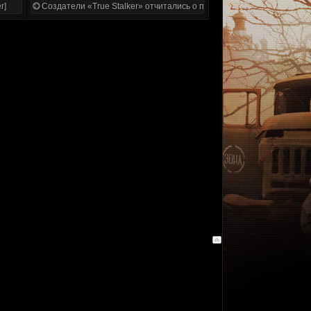
r]
Создатели «True Stalker» отчитались о проделанной работе