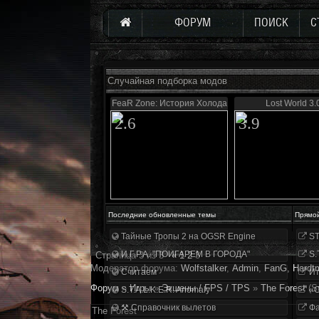
ФОРУМ
ПОИСК
С
Случайная подборка модов
FeaR Zone: История Холода
Lost World 3.
2.6
3.9
Последние обновленные темы
Прямо
Тайные Тропы 2 на OGSR Engine
ST
И.Г.Р.А. "ПОИГАРЕМ В ГОРОДА"
S.
Страница
3
из
3
«
1
2
3
Модератор форума:
Wolfstalker
,
Аdmin
,
FanG
,
Hardt
Считаем
Ит
Форум
»
Игры
»
Экшены / FPS / TPS
»
The Forest
(S
S.T.A.L.K.E.R. Anomaly
«О
⚒ Справочник вылетов
Фа
The Forest