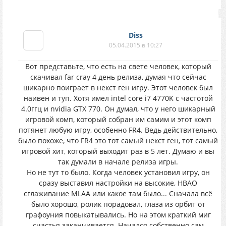
Diss
05.04.2015 в 10:27
Вот представьте, что есть на свете человек, который
скачивал far cray 4 день релиза, думая что сейчас
шикарно поиграет в некст ген игру. Этот человек был
наивен и туп. Хотя имел intel core i7 4770K с частотой
4.0ггц и nvidia GTX 770. Он думал, что у него шикарный
игровой комп, который собран им самим и этот комп
потянет любую игру, особенно FR4. Ведь действительно,
было похоже, что FR4 это тот самый некст ген, тот самый
игровой хит, который выходит раз в 5 лет. Думаю и вы
так думали в начале релиза игры.
Но не тут то было. Когда человек установил игру, он
сразу выставил настройки на высокие, HBAO
сглаживание MLAA или какое там было... Сначала всё
было хорошо, ролик порадовал, глаза из орбит от
графоуния повыкатывались. Но на этом краткий миг
счастья заканчивается. Начался собственно сам