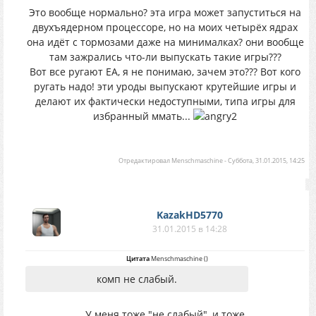
Это вообще нормально? эта игра может запуститься на
двухъядерном процессоре, но на моих четырёх ядрах
она идёт с тормозами даже на минималках? они вообще
там зажрались что-ли выпускать такие игры???
Вот все ругают EA, я не понимаю, зачем это??? Вот кого
ругать надо! эти уроды выпускают крутейшие игры и
делают их фактически недоступными, типа игры для
избранный ммать...
Отредактировал
Menschmaschine
-
Суббота, 31.01.2015, 14:25
KazakHD5770
31.01.2015 в 14:28
Цитата
Menschmaschine
(
)
комп не слабый.
У меня тоже "не слабый", и тоже