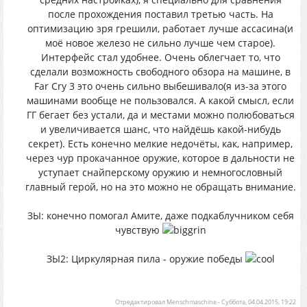
после прохождения поставил третью часть. На
оптимизацию зря грешили, работает лучше ассасина(и
моё новое железо не сильно лучше чем старое).
Интерфейс стал удобнее. Очень облегчает то, что
сделали возможность свободного обзора на машине, в
Far Cry 3 это очень сильно выбешивало(я из-за этого
машинами вообще не пользовался. А какой смысл, если
ГГ бегает без устали, да и местами можно полюбоваться
и увеличивается шанс, что найдёшь какой-нибудь
секрет). Есть конечно мелкие недочёты, как, например,
через чур прокачанное оружие, которое в дальности не
уступает снайперскому оружию и немногословный
главный герой, но на это можно не обращать внимание.
ЗЫ: конечно помогал Амите, даже подкаблучником себя
чувствую
ЗЫ2: Циркулярная пила - оружие победы
Отредактировал
Menschmaschine
-
Суббота, 04.04.2015, 19:22