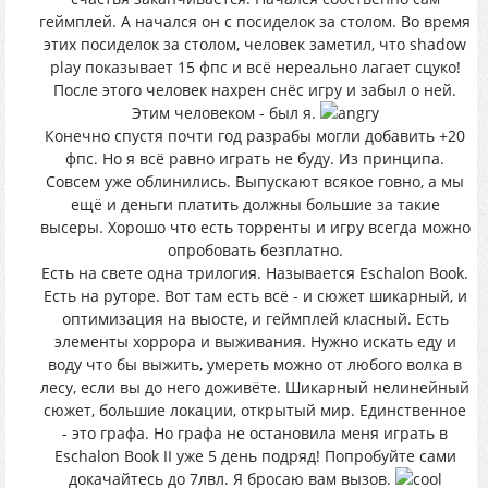
геймплей. А начался он с посиделок за столом. Во время
этих посиделок за столом, человек заметил, что shadow
play показывает 15 фпс и всё нереально лагает сцуко!
После этого человек нахрен снёс игру и забыл о ней.
Этим человеком - был я.
Конечно спустя почти год разрабы могли добавить +20
фпс. Но я всё равно играть не буду. Из принципа.
Совсем уже облинились. Выпускают всякое говно, а мы
ещё и деньги платить должны большие за такие
высеры. Хорошо что есть торренты и игру всегда можно
опробовать безплатно.
Есть на свете одна трилогия. Называется Eschalon Book.
Есть на руторе. Вот там есть всё - и сюжет шикарный, и
оптимизация на выосте, и геймплей класный. Есть
элементы хоррора и выживания. Нужно искать еду и
воду что бы выжить, умереть можно от любого волка в
лесу, если вы до него доживёте. Шикарный нелинейный
сюжет, большие локации, открытый мир. Единственное
- это графа. Но графа не остановила меня играть в
Eschalon Book II уже 5 день подряд! Попробуйте сами
докачайтесь до 7лвл. Я бросаю вам вызов.