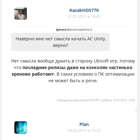
KazakHD5770
31.01.2015 в 14:42
Цитата
Menschmaschine
(
)
Наверно мне нет смысла качать AC Unity,
верно?
Нет смысла вообще думать в сторону Ubisoft игр, потому
что
последние релизы даже на консолях частенько
хреново работают
. В таких условиях о ПК оптимизации
не может быть и речи.
Отредактировал
KazakHD5770
-
Суббота, 31.01.2015, 14:42
Plan
04.04.2015 в 19:20