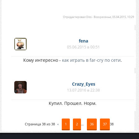
Отредактировал
Diss
-
Воскресенье, 05.04.2015, 10:29
fena
05.06.2015 в 00:51
Кому интересно -
как играть в far-cry по сети
.
Crazy_Eyes
13.07.2016 в 22:38
Купил. Прошел. Норм.
Страница
38
из
38
«
1
2
…
36
37
38