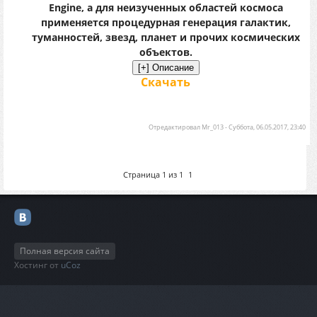
Engine, а для неизученных областей космоса
применяется процедурная генерация галактик,
туманностей, звезд, планет и прочих космических
объектов.
Скачать
Отредактировал
Mr_013
-
Суббота, 06.05.2017, 23:40
Страница
1
из
1
1
Полная версия сайта
Хостинг от
uCoz