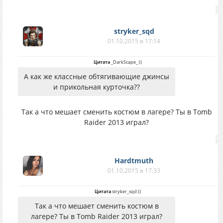
stryker_sqd
01.10.2015 в 17:14
Цитата
_DarkScape_
(
)
А как же классные обтягивающие джинсы
и прикольная курточка??
Так а что мешает сменить костюм в лагере? Ты в Tomb
Raider 2013 играл?
Hardtmuth
01.10.2015 в 17:33
Цитата
stryker_sqd
(
)
Так а что мешает сменить костюм в
лагере? Ты в Tomb Raider 2013 играл?