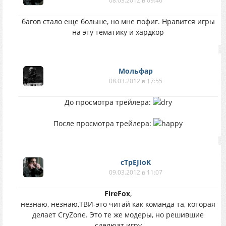
08.03.2012 в 09:46
багов стало еще больше, но мне пофиг. Нравится игры
на эту тематику и хардкор
Мольфар
08.03.2012 в 17:55
До просмотра трейлера:
После просмотра трейлера:
cTpEJIoK
09.03.2012 в 11:07
FireFox
,
незнаю, незнаю,ТВИ-это читай как команда та, которая
делает CryZone. Это те же модеры, но решившие
сделюат игру