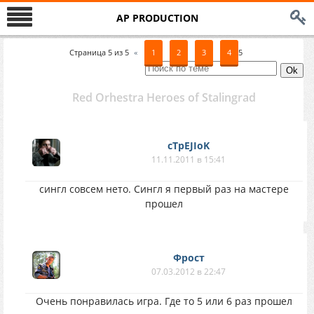
AP PRODUCTION
Страница
5
из
5
«
1
2
3
4
5
Red Orhestra Heroes of Stalingrad
cTpEJIoK
11.11.2011 в 15:41
сингл совсем нето. Сингл я первый раз на мастере
прошел
Фрост
07.03.2012 в 22:47
Очень понравилась игра. Где то 5 или 6 раз прошел