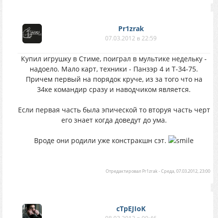
Pr1zrak
07.03.2012 в 22:59
Купил игрушку в Стиме, поиграл в мультике недельку -
надоело. Мало карт, техники - Панзэр 4 и Т-34-75.
Причем первый на порядок круче, из за того что на
34ке командир сразу и наводчиком является.
Если первая часть была эпической то вторуя часть черт
его знает когда доведут до ума.
Вроде они родили уже констракшн сэт.
Отредактировал
Pr1zrak
-
Среда, 07.03.2012, 23:00
cTpEJIoK