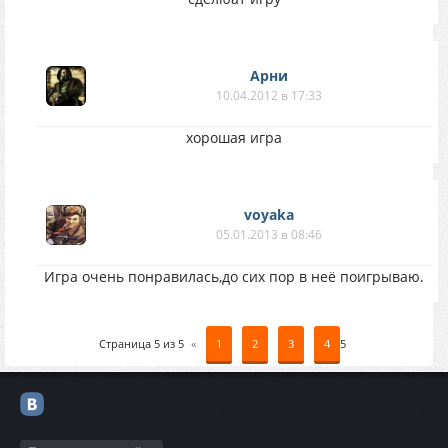
Арни
10.04.2012 в 17:33
хорошая игра
voyaka
05.01.2013 в 08:46
Игра очень понравилась,до сих пор в неё поигрываю.
Страница
5
из
5
«
1
2
3
4
5