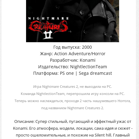
Год выпуска: 2000
Жанр: Action Adventure/Horror
Разработчик: Konami
Издательство: NightlectionTeam
Платформа: PS one | Sega dreamcast
Игра Nightmare Creatures 2, не выходила на PC.
Команда NightlectionTeam, перепрошила игру консоли на PC.
Теперь можно наслаждаться, проходя 2 часть нашумевшего Horrora,
под названием Nightmare Creatures 2.
Описание: Cупер стильный, пугающий и эффектный ужас от
Konami. Его атмосфера, модели, локации, сама идея и сюжет -
просто ошеломительные, и похожие на Silent hill. Главный