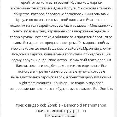
герой(тот за кого вы играете)- Жертва кошмарных
экспериментов алхимика Адама Кроули. Он состоял в тайном
обществе, которое боролось с бесчеловечными опытами
Кроули по оживлению мертвой плоти, а сейчас он стал
похожим на тех тварей которых Адам создавал - Медицинские
бинты по всему телу, страшные кроваво-ржавые одежды и
топор в руках - вот в таком обличие вам придется бороться со
злом. Вы играете в предвоенное время(2я мировая война,
несколько лет до нее).Ваще место действие:Мрачные улочки
Лондона и Парижа, кошмарные госпитали, принадлежащие
Адаму Кроули, Лондонское метро, Парижский театр оперы и
балета, склепы и кладбища, морги,и это еще не все. Все
монстры в игре не какие-то рогатые чучела, которые
вызывают только геройский сон, а понастоящему пугающие
Nightmare creatures - Кошмарные твари. А звуковое
сопровоздение не от кого-нибудь там, а от самого Rob Zombie.
трек с видео Rob Zombie - Demonoid Phenomenon
скачать можно с рутрекера