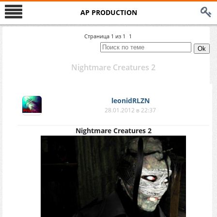
AP PRODUCTION
Страница
1
из
1
1
Nightmare Creatures 2
leonidRLZN
28.01.2012 в 22:37
Nightmare Creatures 2