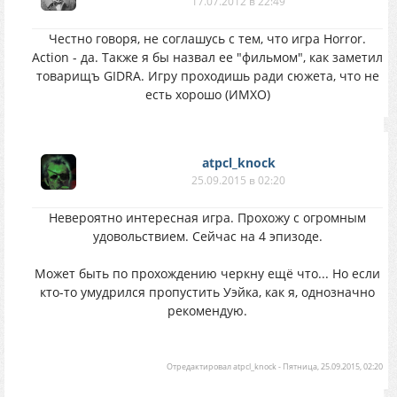
17.07.2012 в 22:49
Честно говоря, не соглашусь с тем, что игра Horror.
Action - да. Также я бы назвал ее "фильмом", как заметил
товарищъ GIDRA. Игру проходишь ради сюжета, что не
есть хорошо (ИМХО)
atpcl_knock
25.09.2015 в 02:20
Невероятно интересная игра. Прохожу с огромным
удовольствием. Сейчас на 4 эпизоде.
Может быть по прохождению черкну ещё что... Но если
кто-то умудрился пропустить Уэйка, как я, однозначно
рекомендую.
Отредактировал
atpcl_knock
-
Пятница, 25.09.2015, 02:20