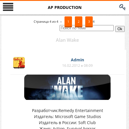
AP PRODUCTION
Страница
4
из
4
«
1
2
3
4
Alan Wake
Аdmin
16.02.2012 в 08:09
Разработчик:Remedy Entertainment
Издатель: Microsoft Game Studios
Издатель в России: Soft Сlub
Жанр: Action, Survival horror