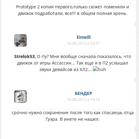
Prototype 2 копия первого,только сюжет поменяли и
движок подработали, все!!! в общем полная хрень.
Einwill
14.08.2012 в 03:47
Strelok53
, O rly? Мне вообще сначала показалось, что
движок от игры Ассассин... Так еще я в П2 услышал
звуки девайсов из ХЛ2...
БЕНДЕР
14.08.2012 в 19:10
срочно нужно сохранение после того как спасаешь отца
Гуэра. В инете не нашел.