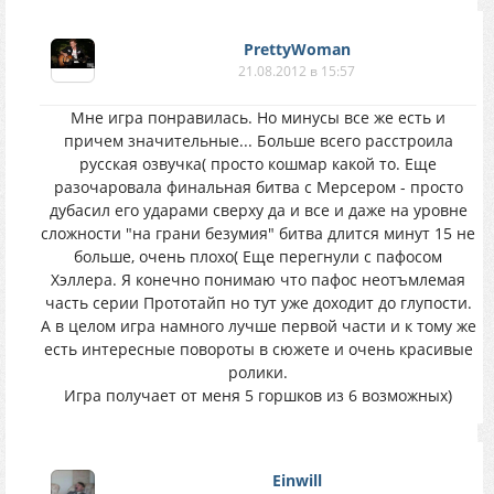
PrettyWoman
21.08.2012 в 15:57
Мне игра понравилась. Но минусы все же есть и
причем значительные... Больше всего расстроила
русская озвучка( просто кошмар какой то. Еще
разочаровала финальная битва с Мерсером - просто
дубасил его ударами сверху да и все и даже на уровне
сложности "на грани безумия" битва длится минут 15 не
больше, очень плохо( Еще перегнули с пафосом
Хэллера. Я конечно понимаю что пафос неотъмлемая
часть серии Прототайп но тут уже доходит до глупости.
А в целом игра намного лучше первой части и к тому же
есть интересные повороты в сюжете и очень красивые
ролики.
Игра получает от меня 5 горшков из 6 возможных)
Einwill