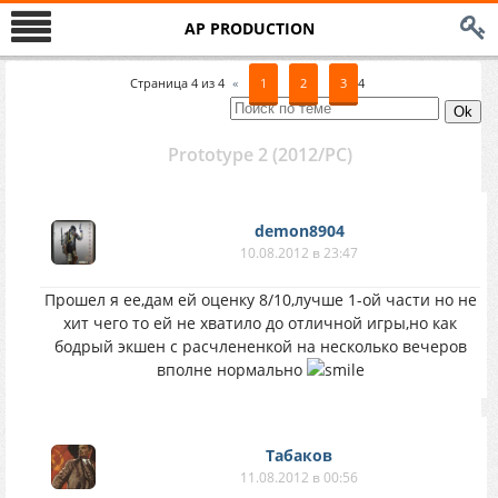
AP PRODUCTION
Страница
4
из
4
«
1
2
3
4
Prototype 2 (2012/PC)
demon8904
10.08.2012 в 23:47
Прошел я ее,дам ей оценку 8/10,лучше 1-ой части но не
хит чего то ей не хватило до отличной игры,но как
бодрый экшен с расчлененкой на несколько вечеров
вполне нормально
Табаков
11.08.2012 в 00:56