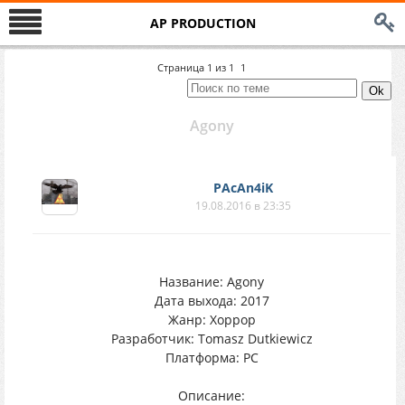
AP PRODUCTION
Страница
1
из
1
1
Agony
PAcAn4iK
19.08.2016 в 23:35
Название: Agony
Дата выхода: 2017
Жанр: Хоррор
Разработчик: Tomasz Dutkiewicz
Платформа: PC
Описание: