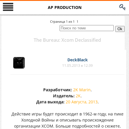
AP PRODUCTION
Страница
1
из
1
1
The Bureau: Xcom Declassified
DeckBlack
11.05.2013 в 12:39
Разработчик:
2K Marin
.
Издатель:
2K
.
Дата выхода:
20 Августа, 2013
.
Действие игры будет происходит в 1962-м году, на пике
Холодной Войны и описывать происхождение
организации XCOM. Больше подробностей о сюжете,