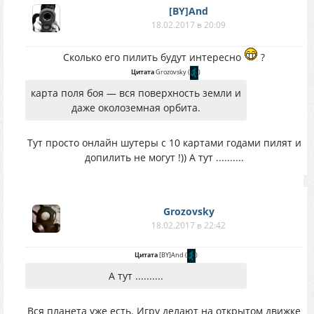
[BY]And
18.02.2017 в 20:09
Сколько его пилить будут интересно
?
Цитата
Grozovsky
(
)
карта поля боя — вся поверхность земли и
даже околоземная орбита.
Тут просто онлайн шутеры с 10 картами годами пилят и
допилить не могут !)) А тут ..........
Grozovsky
18.02.2017 в 22:42
Цитата
[BY]And
(
)
А тут ..........
Вся планета уже есть. Игру делают на открытом движке