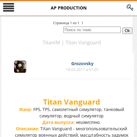
AP PRODUCTION
Страница
1
из
1
1
TitanIM | Titan Vanguard
Grozovsky
18.02.2017 в 01:05
Titan Vanguard
Жанр:
FPS, TPS, самолетный симулятор, танковый
симулятор, водный симулятор
Дата выпуска:
неизвестно.
Описание:
Titan Vanguard - многопользовательский
симулятор военных действий, масштабность задумок