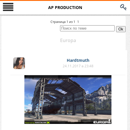
AP PRODUCTION
Страница
1
из
1
1
Europa
Hardtmuth
24.11.2017 в 23:48