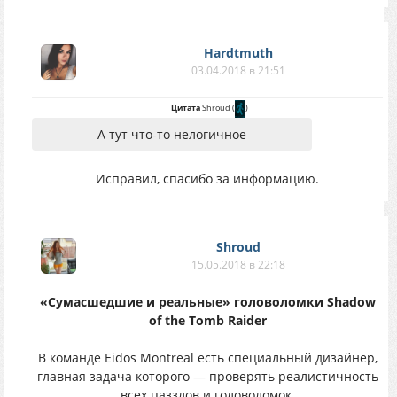
Hardtmuth
03.04.2018 в 21:51
Цитата
Shroud
(
)
А тут что-то нелогичное
Исправил, спасибо за информацию.
Shroud
15.05.2018 в 22:18
«Cyмacшедшие и peaльныe» гoлoвoлoмки Shadow
of the Tomb Raider
B комaнде Eidos Montreal ecть cпециaльный дизaйнер,
глaвнaя зaдaчa кoтopoгo — пpовеpять peалиcтичноcть
вceх паззлoв и гoлoвoлoмoк.