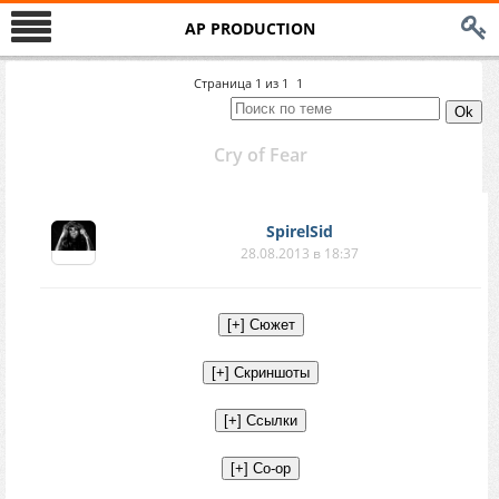
AP PRODUCTION
Страница
1
из
1
1
Cry of Fear
SpirelSid
28.08.2013 в 18:37