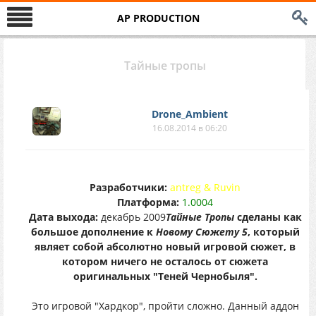
AP PRODUCTION
Тайные тропы
Drone_Ambient
16.08.2014 в 06:20
Разработчики:
antreg & Ruvin
Платформа:
1.0004
Дата выхода:
декабрь 2009
Тайные Тропы
сделаны как
большое дополнение к
Новому Сюжету 5
, который
являет собой абсолютно новый игровой сюжет, в
котором ничего не осталось от сюжета
оригинальных "Теней Чернобыля".
Это игровой "Хардкор", пройти сложно. Данный аддон