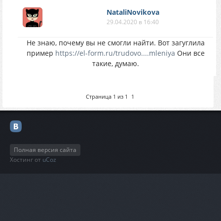
NataliNovikova
29.04.2020 в 16:40
Не знаю, почему вы не смогли найти. Вот загуглила
пример
https://el-form.ru/trudovo....mleniya
Они все
такие, думаю.
Страница
1
из
1
1
Полная версия сайта
Хостинг от
uCoz